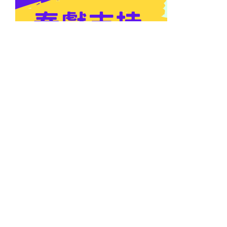
最新課程 / 消息
【講座消息】
牧職神學院輔導中心專題講座： 關懷共情, 幸
福有加 (11月1日)
【講座消息】牧職神學院輔導中心教牧講座： 守望個人與
家庭的加護站 (11月9日)
【學院活動】
2026靈命進深日營｜《以斯拉記》重溯生命
根基
【學院消息】「靈性關懷專線」及 「防癮戒癮專線」已投
入服務, 服務時間: 早上9時至下午5時, 歡迎致電熱線電話