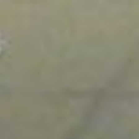
跳
至
主
要
內
容