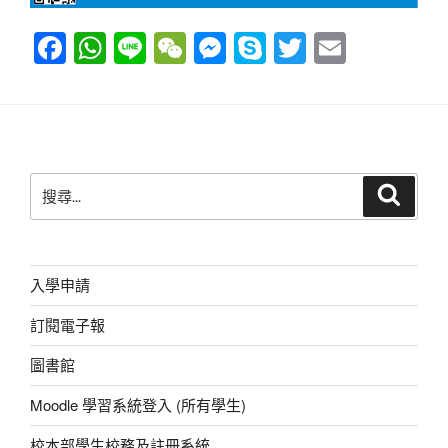
F
W
Li
W
M
S
T
E
a
h
n
e
e
ky
wi
m
c
at
e
C
ss
p
tt
ail
e
s
h
e
e
er
b
A
at
n
搜
搜
o
p
g
尋
尋
o
p
er
關
鍵
k
字:
入學申請
訂閱電子報
圖書館
Moodle 學習系統登入 (所有學生)
校本部學生校務及註冊系統