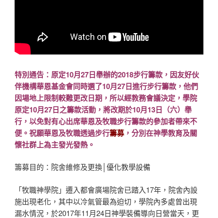
特別通告：原定10月27日舉辦的2018步行籌款，因友好伙
伴機構華恩基金會同時選了10月27日進行步行籌款，他們
因場地上限制較難更改日期，所以經教務會議決定，學院
原定10月27日之籌款活動，將改期於10月13日（六）舉
行，以免對有心出席華恩及牧職步行籌款的參加者帶來不
便。祝願華恩及牧職透過步行
籌募
，分別在神學教育及關
懷社群上為主發光發熱。
籌募目的：院舍維修及更換│優化教學設備
「牧職神學院」遷入都會廣場院舍已踏入17年，院舍內設
施出現老化，其中以冷氣管最為迫切，學院內多處曾出現
漏水情況，於2017年11月24日神學裝備導向日營當天，更