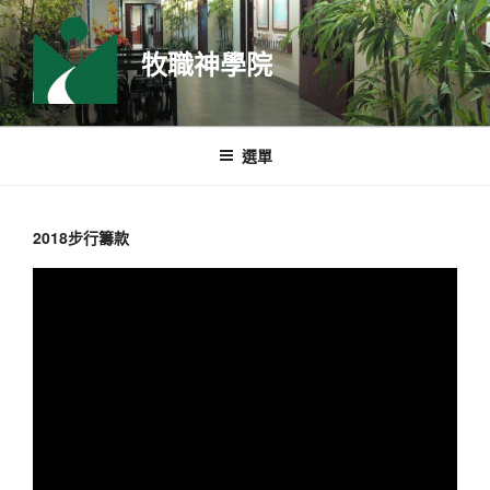
跳
至
牧職神學院
主
要
內
容
選單
2018步行籌款