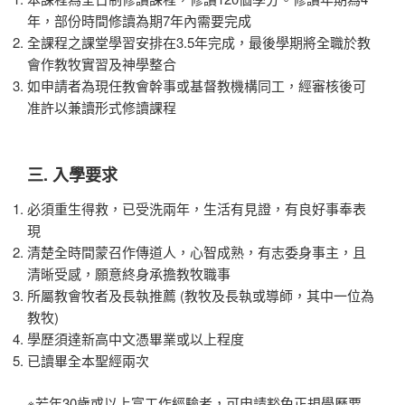
年，部份時間修讀為期7年內需要完成
全課程之課堂學習安排在3.5年完成，最後學期將全職於教
會作教牧實習及神學整合
如申請者為現任教會幹事或基督教機構同工，經審核後可
准許以兼讀形式修讀課程
三. 入學要求
必須重生得救，已受洗兩年，生活有見證，有良好事奉表
現
清楚全時間蒙召作傳道人，心智成熟，有志委身事主，且
清晰受感，願意終身承擔教牧職事
所屬教會牧者及長執推薦 (教牧及長執或導師，其中一位為
教牧)
學歷須達新高中文憑畢業或以上程度
已讀畢全本聖經兩次
※若年30歲或以上富工作經驗者，可申請豁免正規學歷要