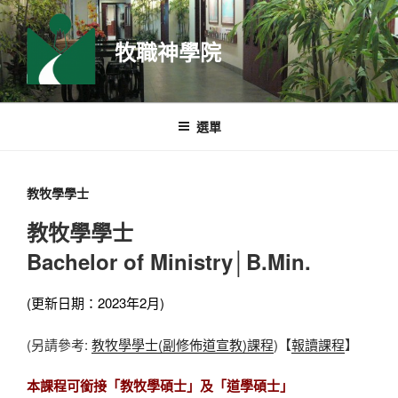
跳
至
牧職神學院
主
要
內
容
選單
教牧學學士
教牧學學士
Bachelor of Ministry│B.Min.
(更新日期：2023年2月)
(另請參考:
教牧學學士(副修佈道宣教)課程
)【
報讀課程
】
本課程可銜接「教牧學碩士」及「道學碩士」