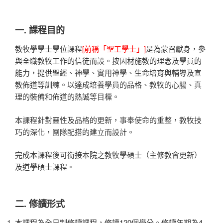
一. 課程目的
教牧學學士學位課程
[前稱「聖工學士」]
是為蒙召獻身，參
與全職教牧工作的信徒而設。按因材施教的理念及學員的
能力，提供聖經、神學、實用神學、生命培育與輔導及宣
教佈道等訓練。以達成培養學員的品格、教牧的心腸、真
理的裝備和佈道的熱誠等目標。
本課程針對靈性及品格的更新，事奉使命的重整，教牧技
巧的深化，團隊配搭的建立而設計。
完成本課程後可銜接本院之教牧學碩士（主修教會更新）
及道學碩士課程。
二. 修讀形式
本課程為全日制修讀課程，修讀120個學分。修讀年期為4