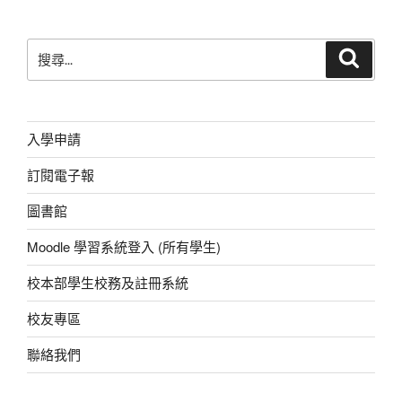
e
s
h
e
e
er
b
A
at
n
搜
搜
o
p
g
尋
尋
o
p
er
關
鍵
k
字:
入學申請
訂閱電子報
圖書館
Moodle 學習系統登入 (所有學生)
校本部學生校務及註冊系統
校友專區
聯絡我們