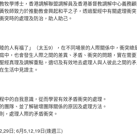
教牧學博士，香港調解聯盟調解員及香港基督教調解中心義務顧
黃牧師致力於推動教會興起和平之子，透過聖經中有關處理衝突
衝突時的處理及防治，助人助己。
睦的人有福了」（太五9），在不同場景的人際關係中，衝突總
庭中，也會發生人際之間的差異、矛盾、衝突的問題，實在需要
聖經真理及調解重點，適切及有效地去處理人與人彼此之間的矛
在生活中見證主。
程中的自我意識，從而學習有效矛盾衝突的處理。
的團隊、並了解破壞團隊關係的原因及處理方法。
則，處理人際的矛盾衝突。
,29日; 6月5,12,19日(逢週三)