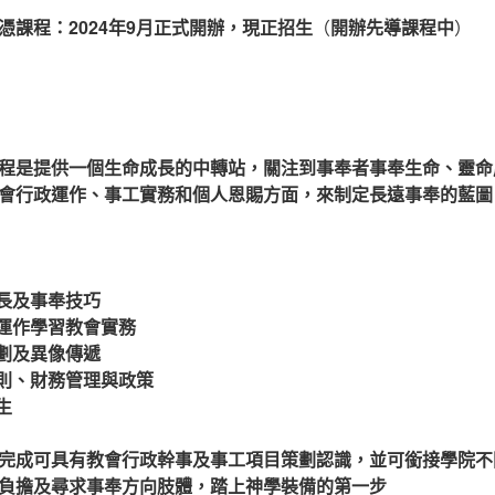
憑課程：2024年9月正式開辦，現正招生
（
開辦先導課程中
）
程是提供一個生命成長的中轉站，關注到事奉者事奉生命、靈命
會行政運作、事工實務和個人恩賜方面，來制定長遠事奉的藍圖
長
及
事奉技巧
際運作學習教會實務
策劃及異像傳遞
原則、財務管理與政策
生
完成可具有教會行政幹事及事工項目策劃認識，並可銜接學院不
負擔及尋求事奉方向肢體，踏上神學裝備的第一步