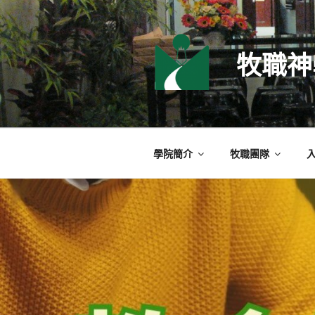
跳
至
主
牧職神
要
內
容
學院簡介
牧職團隊