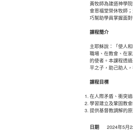
黃牧師為建道神學院
會恩福堂榮休牧師；
巧幫助學員掌握面對
課程簡介
主耶穌說：「使人和
職場、在教會、在家
的使者。本課程透過
平之子，助己助人，
課程目標
在人際矛盾、衝突過
學習建立及鞏固教會
提供基督教調解的原
日期
2024年5月22