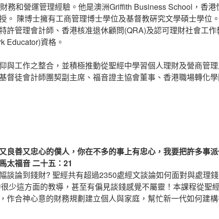
務和營運管理經驗。他是澳洲Griffith Business School
授。 陳博士擁有工商管理博士學位及基督教硏究文學碩士學位
許管理會計師、香港核准退休顧問(QRA)及認可理財社會工作教育家（
Work Educator)資格。
仰與工作之整合，並積極推動從聖經中學習個人理財及營商管理
基督徒會計師團契副主席、福音證主協會董事、香港職場轉化學
又良善又忠心的僕人，你在不多的事上有忠心，我要把許多事派
馬太福音 二十五：21
幅談論到錢財? 聖經共有超過2350處經文談論如何面對與處理
會中很少這方面的教導，甚至有偏見談錢感覺不屬靈！本課程從聖
，作合神心意的財務規劃建立個人與家庭，幫忙新一代如何建構