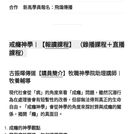
合作
新馬學員報名：飛鴿傳播
戒癮神學
︱
【
報讀課程
】
（錄播課程＋直播
課程）
古振暉傳道【
講員簡介
】牧職神學院助理講師︱
牧養輔導
現代社會從「病」的角度來看「成癮」問題，雖然沉溺行
為在處理後會有短暫性的改善，但卻無法得到真正的生命
自由。「戒癮神學」會從神學的角度來探討罪與成癮的關
係，揭開「癮」的真面目。
成癮的神學觀點