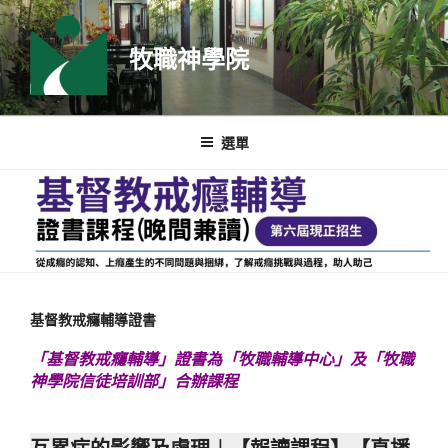
跳
至
牧職神學院
主
要
內
容
選單
基督教戒癮輔導證書
「基督教戒癮輔導」證書為
「
牧職輔導中心
」及
「牧職
神學院
信徒培訓部
」
合辦課程
互累症的影響及處理︱【
報讀課程
】【直播