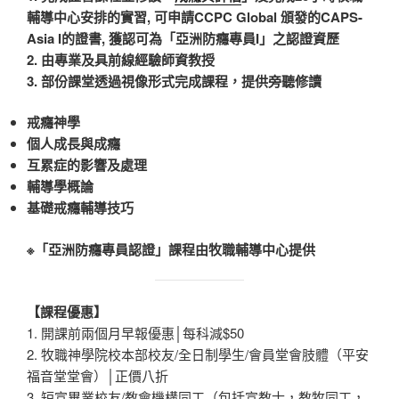
輔導中心安排的實習, 可申請CCPC Global 頒發的CAPS-
Asia I的證書, 獲認可為「亞洲防癮專員I」之認證資歷
2. 由專業及具前線經驗師資教授
3. 部份課堂透過視像形式完成課程，提供旁聽修讀
戒癮神學
個人成長與成癮
互累症的影響及處理
輔導學概論
基礎戒癮輔導技巧
※
「亞洲防癮專員認證」
課程由牧職輔導中心提供
【課程優惠】
1. 開課前兩個月早報優惠│每科減$50
2. 牧職神學院校本部校友/全日制學生/會員堂會肢體（平安
福音堂堂會）│正價八折
3. 短宣畢業校友/教會機構同工（包括宣教士，教牧同工，