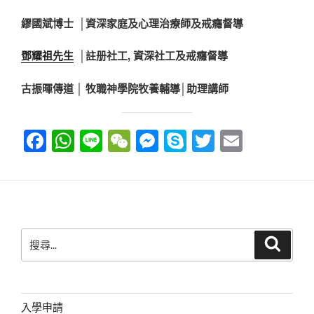
繆國斌博士 │資深家庭及心理治療師及戒癮督導
鄧耀祖先生
│註册社工, 資深社工及戒癮督導
古振暉傳道 │ 牧職神學院牧養輔導│助理講師
F
W
Li
W
M
S
T
E
a
h
n
e
e
ky
wi
m
c
at
e
C
ss
p
tt
ail
e
s
h
e
e
er
b
A
at
n
搜
搜
o
p
g
尋
尋
o
p
er
關
鍵
k
字:
入學申請