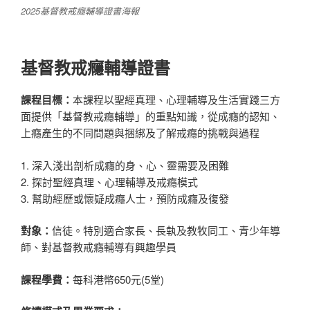
2025基督教戒癮輔導證書海報
基督教戒癮輔導證書
課程目標：
本課程以聖經真理、心理輔導及生活實踐三方
面提供「基督教戒癮輔導」的重點知識，從成癮的認知、
上癮產生的不同問題與捆綁及了解戒癮的挑戰與過程
1. 深入淺出剖析成癮的身、心、靈需要及困難
2. 探討聖經真理、心理輔導及戒癮模式
3. 幫助經歷或懷疑成癮人士，預防成癮及復發
對象：
信徒。特別適合家長、長執及教牧同工、青少年導
師、對基督教戒癮輔導有興趣學員
課程學費：
每科港幣650元(5堂)