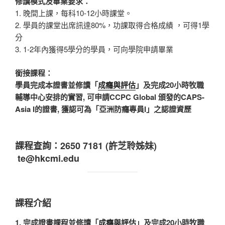
修讀模式及畢業要求：
1. 晚間上課，每科10-12小時課堂。
2. 學員的課堂出席訊達80%，功課取得合格成績 ，可得1學
分
3. 1-2年內獲得5學分的學員，可向學院申請畢業
銜接課程：
學員完成本證書並修讀「
成癮與評估
」及完成20小時牧職
輔導中心安排的實習, 可申請CCPC Global 頒發的CAPS-
Asia I的證書, 獲認可為「亞洲防癮專員I」之認證資歷
課程查詢：2650 7181 (許芝聆姊妹)
te@hkcmi.edu
課程介紹
1. 完成證書課程並修讀「
成癮與評估
」及完成20小時牧職