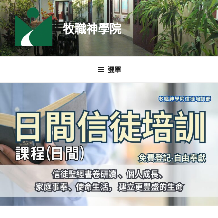
跳
至
牧職神學院
主
要
內
容
選單