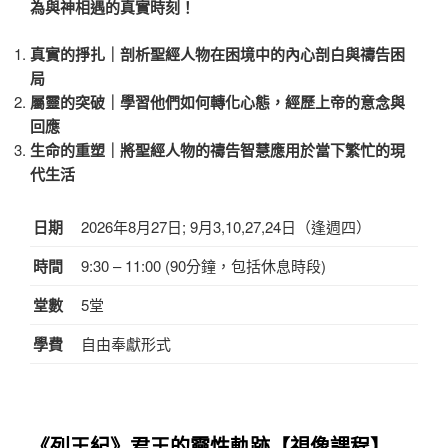
為與神相遇的真實時刻！
真實的掙扎｜剖析聖經人物在困境中的內心剖白與禱告困
局
屬靈的突破｜學習他們如何轉化心態，經歷上帝的意念與
回應
生命的重塑｜將聖經人物的禱告智慧應用於當下繁忙的現
代生活
日期
2026年8月27日; 9月3,10,27,24日（逢週四）
時間
9:30 – 11:00 (90分鐘，包括休息時段)
堂數
5堂
學費
自由奉獻形式
《列王紀》君王的靈性軌跡
【視像課程】