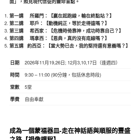
面」，照見現代信徒的靈命盲點。
第一講 所羅門：【贏在起跑線，輸在終點站？】
第二講 耶戶：【動機純正，等於走得遠嗎？】
第三講 希西家：【危機時倚靠神，成功時靠自己？】
第四講 瑪拿西：【恩典，真的沒有底線嗎？】
第五講 約西亞：【當大勢已去，我的堅持還有意義嗎？】
日期
2026年11月19,26日; 12月3,10,17日（逢週四）
時間
9:30 – 11:00 (90分鐘，包括休息時段)
堂數
5堂
學費
自由奉獻
成為一個蒙福器皿-走在神話語與順服的豐盛
之路
【視像課程】