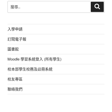
b
A
at
n
搜
搜
o
p
g
尋
尋
o
p
er
關
鍵
k
字:
入學申請
訂閱電子報
圖書館
Moodle 學習系統登入 (所有學生)
校本部學生校務及註冊系統
校友專區
聯絡我們