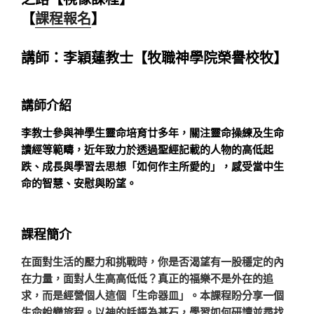
【
課程報名
】
講師：李穎蓮教士【牧職神學院榮譽校牧】
講師介紹
李教士參與神學生靈命培育廿多年，關注靈命操練及生命
讀經等範疇，近年致力於透過聖經記載的人物的高低起
跌、成長與學習去思想「如何作主所愛的」，感受當中生
命的智慧、安慰與盼望。
課程簡介
在面對生活的壓力和挑戰時，你是否渴望有一股穩定的內
在力量，面對人生高高低低？真正的福樂不是外在的追
求，而是經營個人這個「生命器皿」。本課程盼分享一個
生命蛻變旅程。以神的話語為基石，學習如何研讀並尋找