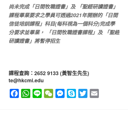
尚未完成「日間牧職證書」及 「聖經研讀證書」
課程畢業要求之學員可透過2021年開辦的「日間
信徒培訓課程」科目(每科視為一個科分)完成學
分要求並畢業， 「日間牧職證書課程」及 「聖經
研讀證書」將暫停招生
課程查詢：2652 9133 (黃智生先生)
te@hkcmi.edu
F
W
Li
W
M
S
T
E
a
h
n
e
e
ky
wi
m
c
at
e
C
ss
p
tt
ail
e
s
h
e
e
er