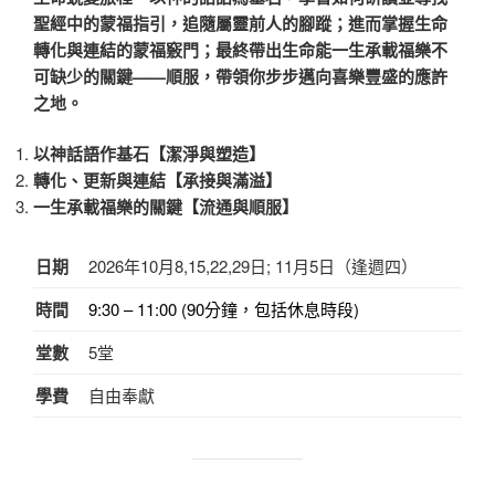
聖經中的蒙福指引，追隨屬靈前人的腳蹤；進而掌握生命
轉化與連結的蒙福竅門；最終帶出生命能一生承載福樂不
可缺少的關鍵——順服，帶領你步步邁向喜樂豐盛的應許
之地。
以神話語作基石【潔淨與塑造】
轉化、更新與連結【承接與滿溢】
一生承載福樂的關鍵【流通與順服】
日期
2026年10月8,15,22,29日; 11月5日（逢週四）
時間
9:30 – 11:00 (90分鐘，包括休息時段)
堂數
5堂
學費
自由奉獻