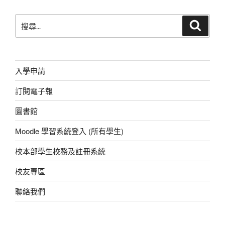
b
A
at
n
搜
搜
o
p
g
尋
尋
o
p
er
關
鍵
k
字:
入學申請
訂閱電子報
圖書館
Moodle 學習系統登入 (所有學生)
校本部學生校務及註冊系統
校友專區
聯絡我們