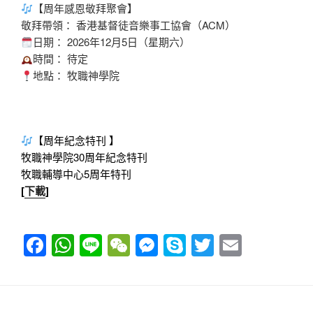
【周年感恩敬拜聚會】
敬拜帶領： 香港基督徒音樂事工協會（ACM）
日期： 2026年12月5日（星期六）
時間： 待定
地點： 牧職神學院
【周年紀念特刊 】
牧職神學院30周年紀念特刊
牧職輔導中心5周年特刊
[
下載
]
F
W
Li
W
M
S
T
E
a
h
n
e
e
ky
wi
m
c
at
e
C
ss
p
tt
ail
e
s
h
e
e
er