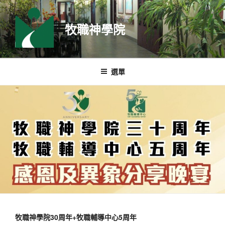
跳
至
牧職神學院
主
要
內
容
選單
牧職神學院30周年+牧職輔導中心5周年