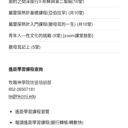
k
兩約之間深度行3-耶穌與第二聖殿(10堂)
屬靈探熱針基礎課程(亞伯拉罕) (共10堂)
屬靈探熱針入門課程(撒母耳的一生) (共10堂)
青年人—性文化的挑戰 (5堂) [zoom課堂錄影]
撒母耳記上 (5堂)
遙距學習課程查詢
牧職神學院信徒培訓部
852-26507181
te@hkcmi.edu
遙距學習課程瀏覽
報讀遙距學習課程(銀行轉帳/轉數快)