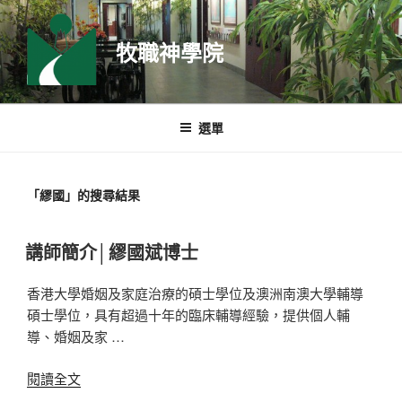
跳
至
牧職神學院
主
要
內
容
選單
「
繆國
」的搜尋結果
講師簡介│繆國斌博士
香港大學婚姻及家庭治療的碩士學位及澳洲南澳大學輔導
碩士學位，具有超過十年的臨床輔導經驗，提供個人輔
導、婚姻及家 …
〈講
閱讀全文
師