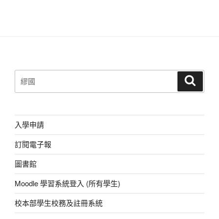
搜
搜
尋
尋
關
鍵
字:
入學申請
訂閱電子報
圖書館
Moodle 學習系統登入 (所有學生)
校本部學生校務及註冊系統