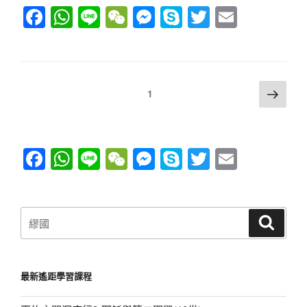
F
W
Li
W
M
S
T
E
簡
介
a
h
n
e
e
ky
wi
m
│
c
at
e
C
ss
p
tt
ail
繆
e
s
h
e
e
er
國
文
下
頁次
1
斌
b
A
at
n
一
章
博
o
p
g
頁
導
士〉
o
p
er
覽
F
W
Li
W
M
S
T
E
k
a
h
n
e
e
ky
wi
m
c
at
e
C
ss
p
tt
ail
搜
e
s
h
e
e
er
搜
尋
尋
b
A
at
n
關
o
p
g
鍵
最新遙距學習課程
字:
o
p
er