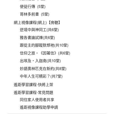
使徒行傳 (5堂)
哥林多前書 (5堂)
網上視像課程(網上)【旁聽】
逆境中與神同工(共6堂)
雅各書論試煉(共6堂)
跟從主的腳蹤默想祂(共10堂)
信仰之旅‧《因著信》(共6堂)
出埃及‧入迦南(共10堂)
妙語奧林匹克在新約(共8堂)
中年人生可精彩？(共7堂)
遙距學習課程-快將上架
遙距學習課程-常見問題
同住家人使用者共享
遙距視像課程助學申請