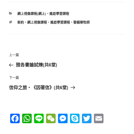
c
at
e
C
ss
p
tt
ail
e
s
h
e
e
er
分
網上視像課程(網上)
、
遙距學習課程
b
A
at
n
類
標
新約
、
網上視像課程
、
遙距學習課程
、
黎錫華牧師
o
p
g
籤
o
p
er
k
文
上
上一篇
章
一
雅各書論試煉(共6堂)
導
篇
覽
文
下
下一篇
章
一
信仰之旅‧《因著信》(共6堂)
篇
文
章
F
W
Li
W
M
S
T
E
a
h
n
e
e
ky
wi
m