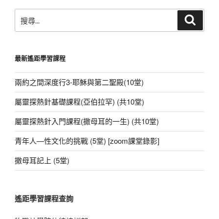
c
at
e
C
ss
p
tt
ail
搜
e
s
h
e
e
er
搜
尋
尋
b
A
at
n
關
o
p
g
鍵
最新遙距學習課程
字:
o
p
er
k
兩約之間深度行3-耶穌與第二聖殿(10堂)
屬靈探熱針基礎課程(亞伯拉罕) (共10堂)
屬靈探熱針入門課程(撒母耳的一生) (共10堂)
青年人—性文化的挑戰 (5堂) [zoom課堂錄影]
撒母耳記上 (5堂)
遙距學習課程查詢