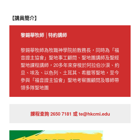
【講員簡介】
黎錫華牧師
│特約講師
黎錫華牧師為牧職神學院前教務長，同時為「福
音證主協會」聖地事工顧問、聖地團講師及聖經
聖地課程講師，20多年來穿梭於阿拉伯沙漠、約
旦、埃及、以色列、土耳其、希臘等聖地，至今
參與「福音證主協會」聖地考察團顧問及導師帶
領多隊聖地團
課程查詢 2650 7181 或 te@hkcmi.edu