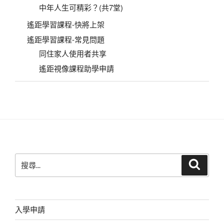
中年人生可精彩？(共7堂)
遙距學習課程-快將上架
遙距學習課程-常見問題
同住家人使用者共享
遙距視像課程助學申請
搜
搜
尋
尋
關
鍵
字:
入學申請