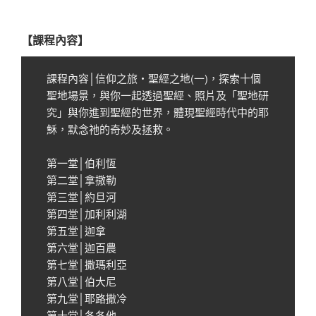
【課程內容】
課程內容│信仰之旅‧聖經之地(一)，探索十個
聖地場景，與你一起透過聖經、照片及「聖地研
究」與你進到聖經的世界，體現聖經時代中的耶
穌，默念祂的奇妙及拯救。
第一堂│伯利恆
第二堂│拿撒勒
第三堂│約旦河
第四堂│加利利湖
第五堂│迦拿
第六堂│迦百農
第七堂│撒瑪利亞
第八堂│伯大尼
第九堂│耶路撒冷
第十堂│各各他