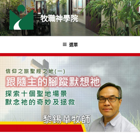
跳
至
牧職神學院
主
要
內
容
選單