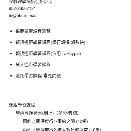
牧職神學院信徒培訓部
852-26507181
te@hkcmi.edu
遙距學習課程瀏覽
報讀遙距學習課程(銀行轉帳/轉數快)
報讀遙距學習課程(信用卡/Paypal)
登入遙距學習課程
遙距學習課程-常見問題
遙距學習課程
聖經專題證書(網上)【學分/旁聽】
兩約之間深度行1-兩約之間 (10堂)
兩約之間深度行2-猶太教信仰探究 (10堂)