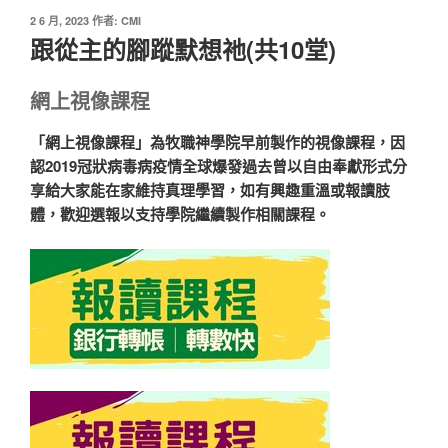
發
2 6 月, 2023
作者:
CMI
佈
跟從主的腳蹤默想祂(共10堂)
於
網上視像課程
「網上視像課程」為牧職神學院早前製作的視像課程，因
認2019冠狀病毒病疫情全球爆發過去曾以自由奉獻形式分
享給大家能在家維持真理學習，如有興趣重溫或報讀肢
體，歡迎選報以支持學院繼續製作相關課程。