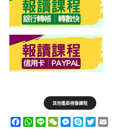
其他遙距視像課程
F
W
Li
W
M
S
T
E
a
h
n
e
e
ky
wi
m