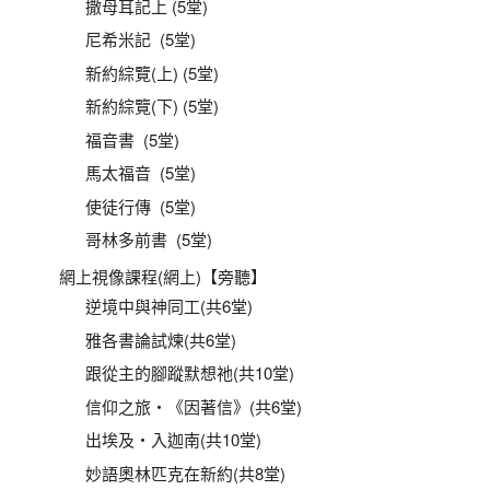
撒母耳記上 (5堂)
尼希米記 (5堂)
新約綜覽(上) (5堂)
新約綜覽(下) (5堂)
福音書 (5堂)
馬太福音 (5堂)
使徒行傳 (5堂)
哥林多前書 (5堂)
網上視像課程(網上)【旁聽】
逆境中與神同工(共6堂)
雅各書論試煉(共6堂)
跟從主的腳蹤默想祂(共10堂)
信仰之旅‧《因著信》(共6堂)
出埃及‧入迦南(共10堂)
妙語奧林匹克在新約(共8堂)