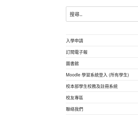
o
p
搜
k
尋
關
鍵
字:
入學申請
訂閱電子報
圖書館
Moodle 學習系統登入 (所有學生)
校本部學生校務及註冊系統
校友專區
聯絡我們