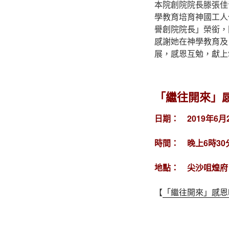
本院創院院長滕張佳
學教育培育神國工人
譽創院院長」榮銜，
感謝她在神學教育及
展，感恩互勉，獻上
「繼往開來」
日期： 2019年6月2
時間： 晚上6時30分
地點： 尖沙咀煌府 (
【
「繼往開來」感恩