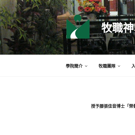
跳
至
主
牧職神
要
內
容
學院簡介
牧職團隊
授予滕張佳音博士「榮