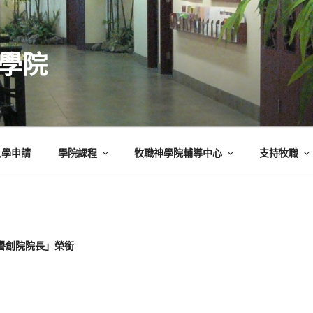
學院
入學申請
學院課程
牧職神學院輔導中心
支持牧職
譽創院院長」榮銜