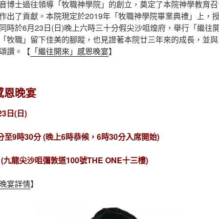
音博士過往領導「牧職神學院」的創立，奠定了本院神學教育召
作出了貢獻。本院現定於2019年「牧職神學院畢業典禮」上，
同時於6月23日(日)晚上六時三十分假尖沙咀煌府，舉行「繼往
「牧職」留下佳美的腳蹤，也見證著本院廿三年來的成長，並與
頌讚。【
「繼往開來」感恩晚宴
】
感恩晚宴
3日(日)
至9時30分 (晚上6時恭候，6時30分入席開始)
九龍尖沙咀彌敦道100號THE ONE十三樓)
晚宴詳情
】