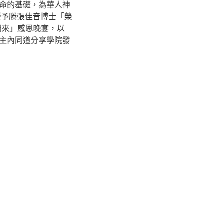
命的基礎，為華人神
授予滕張佳音博士「榮
開來」感恩晚宴，以
主內同道分享學院發