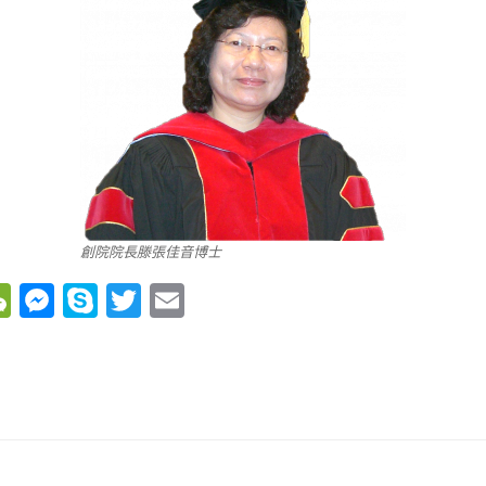
創院院長滕張佳音博士
W
M
S
T
E
e
e
ky
wi
m
C
ss
p
tt
ail
h
e
e
er
at
n
g