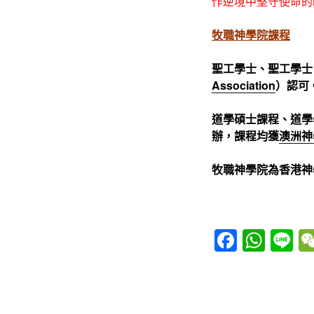
作逆境中堅守使命的
牧職神學院課程
聖工學士、聖工學士
Association
）認可
道學碩士課程、道學
辦，課程均獲
澳洲神
牧職神學院為香港神學教育協
F
W
Li
a
h
n
c
at
e
e
s