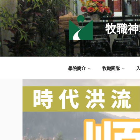
跳
至
主
牧職神
要
內
容
學院簡介
牧職團隊