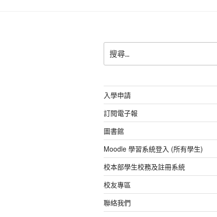
b
A
o
p
o
p
搜
k
尋
關
鍵
字:
入學申請
訂閱電子報
圖書館
Moodle 學習系統登入 (所有學生)
校本部學生校務及註冊系統
校友專區
聯絡我們