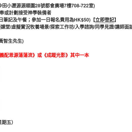
田小瀝源源順圍28號都會廣場7樓708-722室)
奉或計劃接受神學裝備者
括兩日筆記及午餐；參加一日報名費用為HK$50)【
立即登記
】
擬課堂/虛擬實況牧養場景
/
探索工作坊
/
入學諮詢/
同學見證/
講師面
 (黃智生先生)
義配恩源蕩蕩流》或
《成蹤光影》其中一本
（星期五）