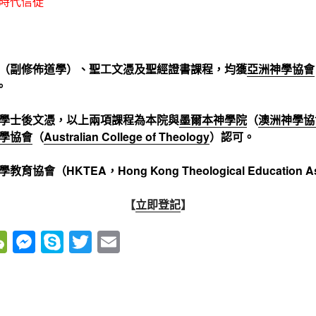
時代信徒
（副修佈道學）、聖工文憑及聖經證書課程，均獲
亞洲神學協會
。
學士後文憑，以上兩項課程為本院與
墨爾本神學院
（
澳洲神學協
學協會
（
Australian College of Theology
）認可。
會（HKTEA，Hong Kong Theological Education As
【
立即登記
】
W
M
S
T
E
e
e
ky
wi
m
C
ss
p
tt
ail
h
e
e
er