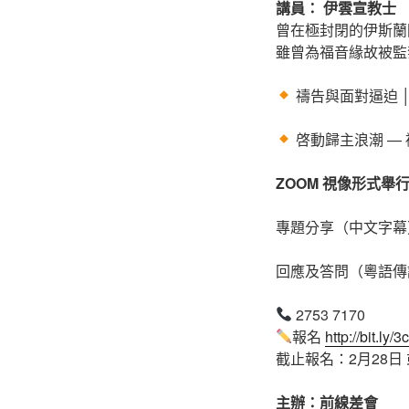
講員： 伊雲宣教士
曾在極封閉的伊斯蘭
雖曾為福音緣故被監
禱告與面對逼迫 │ 3
啓動歸主浪潮 — 禱
ZOOM 視像形式舉
專題分享（中文字幕
回應及答問（粵語傳
2753 7170
報名
http://bit.ly
截止報名：2月28日
主辦：前線差會