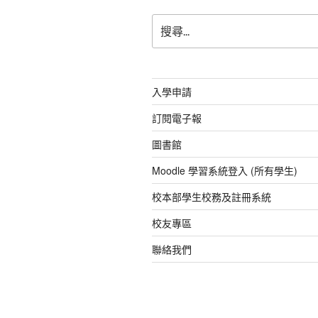
o
p
搜
k
尋
關
鍵
字:
入學申請
訂閱電子報
圖書館
Moodle 學習系統登入 (所有學生)
校本部學生校務及註冊系統
校友專區
聯絡我們