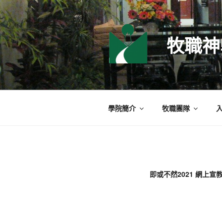
跳
至
主
牧職神
要
內
容
學院簡介
牧職團隊
即或不然2021 網上宣