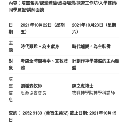
內容：培靈奮興/課堂體驗/虛擬場景/探索工作坊/入學諮詢/
同學見證/講師面談
日
2021年10月22日（星期
2021年10月23日（星期
期
五）
六）
主
時代艱難。為主獻身
時代遽變。為主裝備
題
對
考慮全時間事奉、宣教肢
計劃作神學裝備的主內肢
象
體
體
培
靈
劉樹森牧師
陳之虎博士
信
思源協會會長
牧職神學院神學科講師
息
查詢： 2652 9133 (黃智生弟兄) 截止日期: 2021年10月15
日