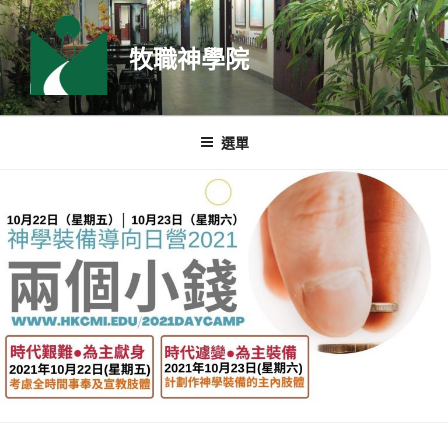
跳
至
牧職神學院
主
要
內
容
選單