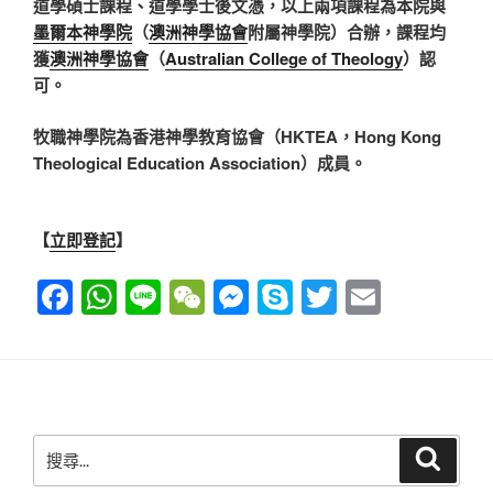
道學碩士課程、道學學士後文憑，以上兩項課程為本院與
墨爾本神學院
（
澳洲神學協會
附屬神學院）合辦，課程均
獲
澳洲神學協會
（
Australian College of Theology
）認
可。
牧職神學院為香港神學教育協會（HKTEA，Hong Kong
Theological Education Association）成員。
【
立即登記
】
F
W
Li
W
M
S
T
E
a
h
n
e
e
ky
wi
m
c
at
e
C
ss
p
tt
ail
e
s
h
e
e
er
b
A
at
n
搜
搜
o
p
g
尋
尋