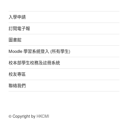
o
p
er
關
鍵
k
字:
入學申請
訂閱電子報
圖書館
Moodle 學習系統登入 (所有學生)
校本部學生校務及註冊系統
校友專區
聯絡我們
© Copyright by
HKCMI