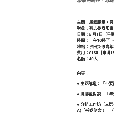
服事的路徑，為轉
主題：屬靈膽量，莫說
對象：有志委身服事
日期：5 月1日（星
時間：上午10時至下
地點：沙田突破青年
費用：$180［未
名額：40人
內容：
● 主題講道：「不
● 排排坐對談：「
● 分組工作坊（三選
A)「戒返條命！」