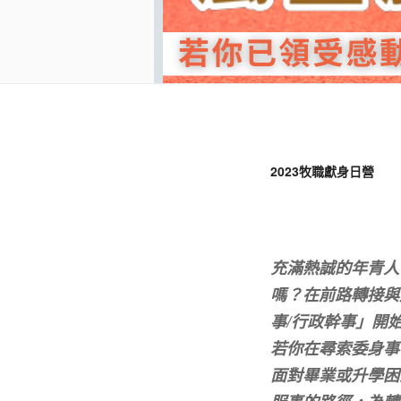
2023牧職獻身日營
充滿熱誠的年青人
嗎？在前路轉接與
事/行政幹事」開
若你在尋索委身事
面對畢業或升學困