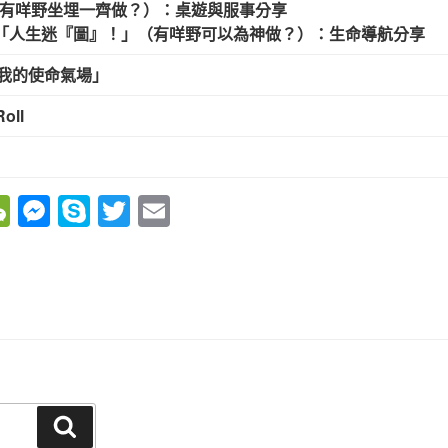
（有咩野坐埋一齊做？）：桌遊與服事分享
額)「人生迷『圖』！」（有咩野可以為神做？）：生命導航分享
識我的使命氣場」
oll
W
M
S
T
E
e
e
ky
wi
m
C
ss
p
tt
ail
h
e
e
er
at
n
g
er
搜