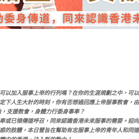
可以加入服事上帝的行列嗎？在你的生涯規劃之中，可以
定下人生大計的時刻，你有否想過回應上帝服事教會，由
始，支援教會，身體力行委身事奉？
奉或已領傳道呼召，同來認識香港未來服事的需要。迎向
惑的肢體，本日營旨在幫助有志服事上帝的青年人和同道