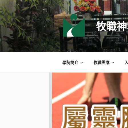
跳
至
主
牧職神
要
內
容
學院簡介
牧職團隊