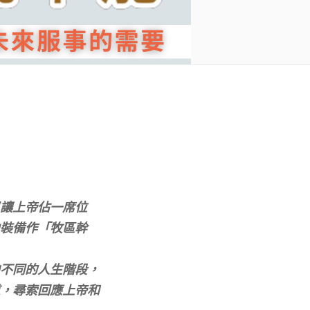
讓上帝佔一席位
裝備作「牧區幹
不同的人生階段，
，尋索回應上帝和