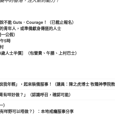
變中的香港，注入新的動力！
不能 Guts．Courage！（已截止報名）
的青年人，或準備獻身傳道的人士
期一公假）
午5時
村
滿18歲人士半價］（包營費、午膳、上村巴士）
要說我年輕」，起來裝備服事！（講員：陳之虎博士 牧職神學院
年青有咩好做？」（認識呼召，確認可能）
一）
（有咩野可以唔做？）：本地戒癮服事分享