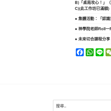
B)「桌局攻心！」
C)(此工作坊已滿
● 集體活動：「認
● 神學院老師Roll一R
● 未來切合課程分享
F
W
Li
a
h
n
c
at
e
e
s
b
A
o
p
o
p
搜
k
尋