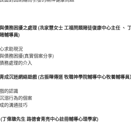
債務困擾之處理 (冼家慧女士 工福問題賭徒復康中心主任 、 
賭輔導員)
心求助現況
與債務困擾(真實個案分享)
債務處理的介入
青成沉迷網絡遊戲 (古振暉傳道 牧職神學院輔導中心牧養輔導員
戲的認識
沉溺行為的個案
成的溝通技巧
 (丁偉聰先生 路德會青亮中心註冊輔導心理學家)