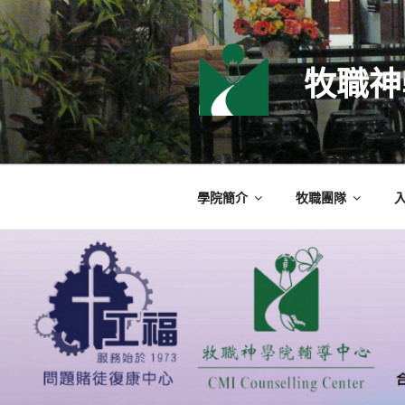
跳
至
主
牧職神
要
內
容
學院簡介
牧職團隊