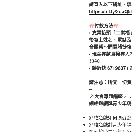
請登入以下網址，填
https://bit.ly/3qaQ5
付款方法
：
• 支票抬頭「工業福音團契有
後寫上姓名、電話及
音團契～問題賭徒復
• 現金存款直接存入本
3340
• 轉數快 671963
請注意：所交一切費
~
~~~~
大會專題講座
網絡遊戲與青少年精
網絡遊戲如何演變為
網絡遊戲對青少年精
如何協助青少年及家