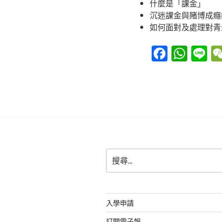
什麼是「課金」
沉迷課金與賭博成癮
如何面對及處理對青
F
W
Li
a
h
n
c
at
e
e
s
b
A
o
p
o
p
搜
k
尋
關
鍵
字:
入學申請
訂閱電子報