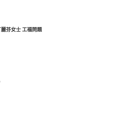
丁麗芬女士 工福問題
）