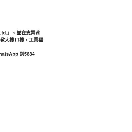
ip Ltd.」。並在支票背
教大樓11樓，工業福
sApp 到5684