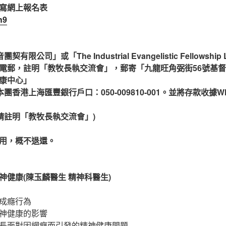
寫網上報名表
h9
限公司」或「The Industrial Evangelistic Fellowsh
電郵，註明「教牧長執交流會」，郵寄「九龍旺角弼街56號基督
康中心」
團香港上海匯豐銀行戶口：050-009810-001。並將存款收據What
7 ( 請註明「教牧長執交流會」)
用，概不退還。
：
神健康(陳玉麟醫生 精神科醫生)
成癮行為
神健康的影響
長面對因網癮而引發的精神健康問題