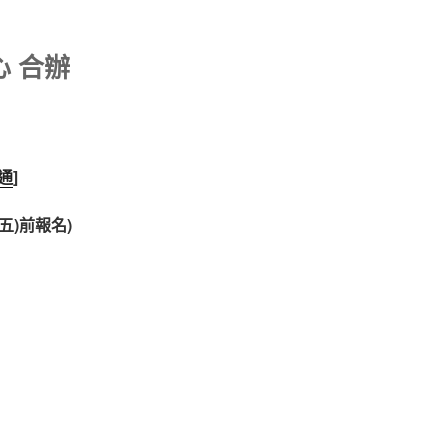
 合辦
通
]
五)前報名)