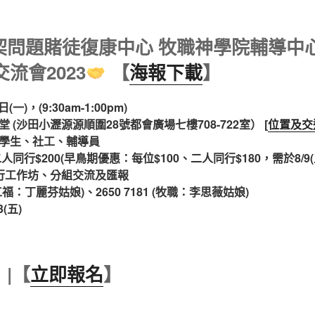
契問題賭徒復康中心 牧職神學院輔導中心
流會2023
【
海報下載
】
一)，(9:30am-1:00pm)
(沙田小瀝源源順圍28號都會廣場七樓708-722室） [
位置及交
學生、社工、輔導員
人同行$200(早鳥期優惠：每位$100、二人同行$180，需於8/9(
平行工作坊、分組交流及匯報
 (工福：丁麗芬姑娘)、2650 7181 (牧職：李思薇姑娘)
(五)
】|【
立即報名
】