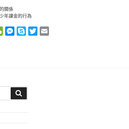
的關係
少年課金的行為
W
M
S
T
E
e
e
ky
wi
m
C
ss
p
tt
ail
h
e
e
er
at
n
g
er
搜
尋