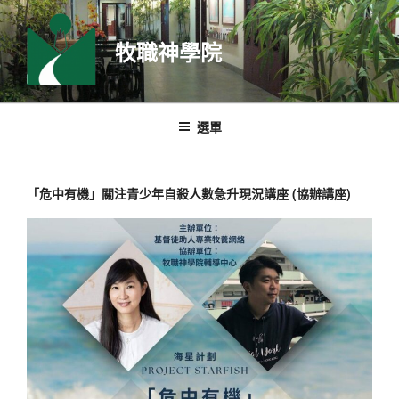
跳
至
牧職神學院
主
要
內
容
選單
「危中有機」關注青少年自殺人數急升現況講座 (協辦講座)