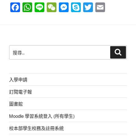
F
W
Li
W
M
S
T
E
a
h
n
e
e
ky
wi
m
c
at
e
C
ss
p
tt
ail
e
s
h
e
e
er
b
A
at
n
搜
搜
o
p
g
尋
尋
o
p
er
關
鍵
k
字:
入學申請
訂閱電子報
圖書館
Moodle 學習系統登入 (所有學生)
校本部學生校務及註冊系統