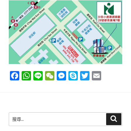
F
W
Li
W
M
S
T
E
a
h
n
e
e
ky
wi
m
c
at
e
C
ss
p
tt
ail
e
s
h
e
e
er
b
A
at
n
搜
搜
o
p
g
尋
尋
關