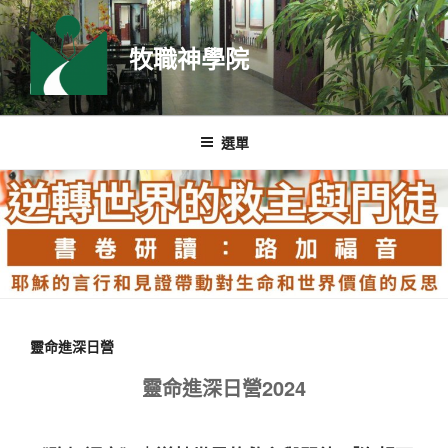
跳
至
牧職神學院
主
要
內
容
選單
靈命進深日營
靈命進深日營2024