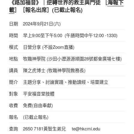
《路加福音》｜逆轉世界的救主與門徒
［
海報下
載
］［報名出席］(已截止報名)
日期
2024年9月21日(六)
時間
早上9:00至下午5:00 (午膳時間中午12:00 -1330)
模式
日營分享 (不設Zoom直播)
地點
牧職神學院 (沙田小瀝源源順圍28號都會廣場七樓)
講員
陳之虎博士 (牧職神學院教務長)
簡介
主題分享、討論實踐、推動讀經、培靈建立
對象
平安福音堂肢體
收費
免費(自由奉獻)
報名
(已截止報名)
查詢
2650 7181黃智生弟兄 te@hkcmi.edu