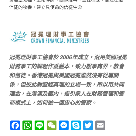
信徒的牧養，建立具使命的信徒生命
冠冕理財事工協會於 2006年成立，沿用美國冠冕
財務事工的課程作爲藍本，致力服事商界，教會
和信徒。香港冠冕與美國冠冕雖然沒有從屬關
係，但彼此對聖經真理的立場一致，所以用共同
理念，在港澳及國内，指引衆人在財務管理和營
商模式上，如何做一個忠心的管家。
F
W
Li
W
M
S
T
E
a
h
n
e
e
ky
wi
m