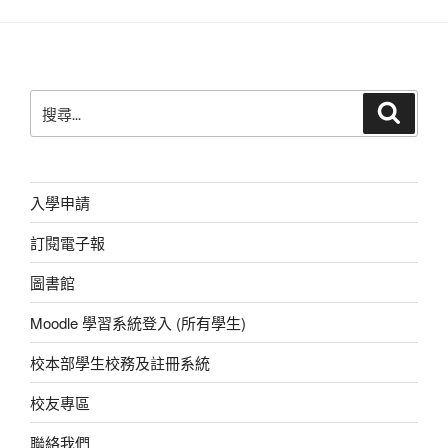
c
at
e
C
ss
p
tt
ail
e
s
h
e
e
er
b
A
at
n
搜
搜
o
p
g
尋
尋
o
p
er
關
鍵
k
字:
入學申請
訂閱電子報
圖書館
Moodle 學習系統登入 (所有學生)
校本部學生校務及註冊系統
校友專區
聯絡我們