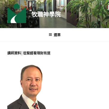
跳
至
牧職神學院
主
要
內
容
選單
講師資料│從聖經看理財有道