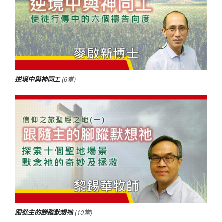
逆境中與神同工
(6堂)
跟從主的腳蹤默想祂
(
10堂)