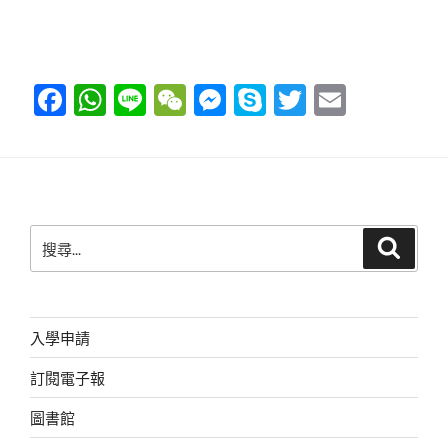
F
W
Li
W
M
S
T
E
a
h
n
e
e
ky
wi
m
c
at
e
C
ss
p
tt
ail
e
s
h
e
e
er
b
A
at
n
搜
搜
o
p
g
尋
尋
o
p
er
關
鍵
k
字:
入學申請
訂閱電子報
圖書館