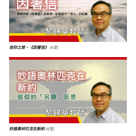
信仰之旅‧《因著信》
(6堂)
妙語奧林匹克在新約
(8堂)