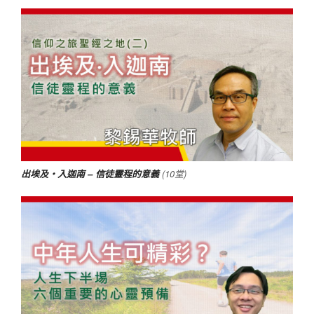
出埃及‧入迦南 – 信徒靈程的意義
(10堂)