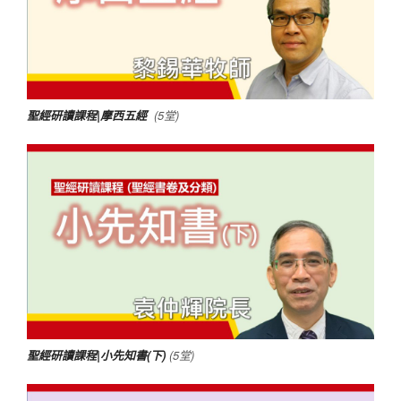
聖經研讀課程|摩西五經
(5堂)
聖經研讀課程|小先知書(下)
(5堂)