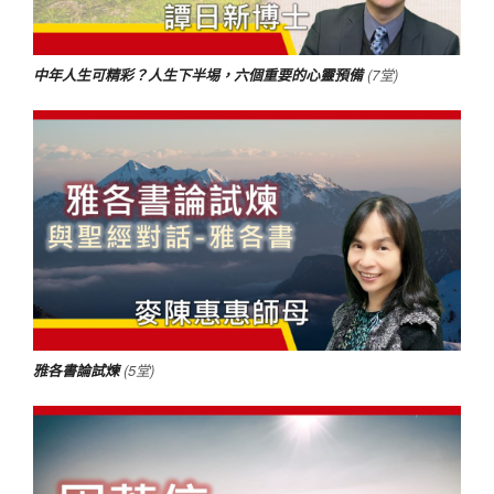
中年人生可精彩？人生下半埸，六個重要的心靈預備
(7堂)
雅各書論試煉
(5堂)