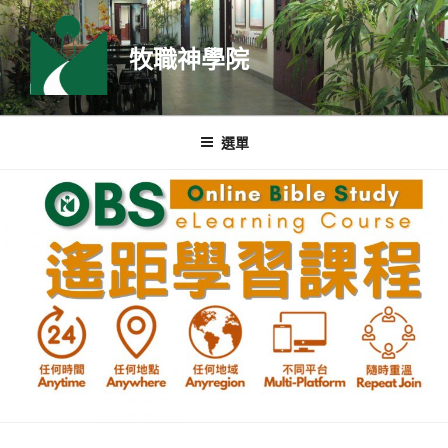
跳
至
牧職神學院
主
要
內
容
選單