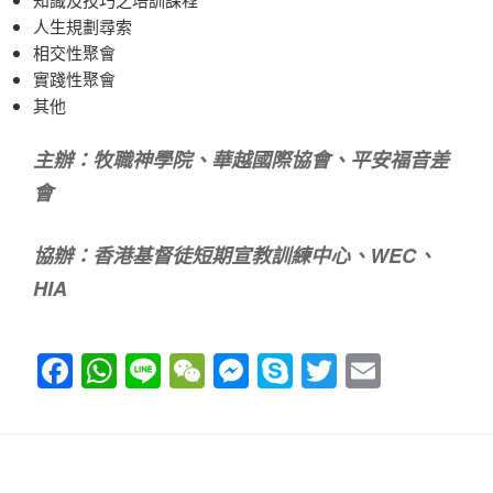
人生規劃尋索
相交性聚會
實踐性聚會
其他
主
辦：
牧
職
神學院
、
華
越國際
協會
、
平安
福音差
會
協辦：
香港
基督徒短期宣教訓練
中心
、
WEC
、
HIA
F
W
Li
W
M
S
T
E
a
h
n
e
e
ky
wi
m
c
at
e
C
ss
p
tt
ail
e
s
h
e
e
er