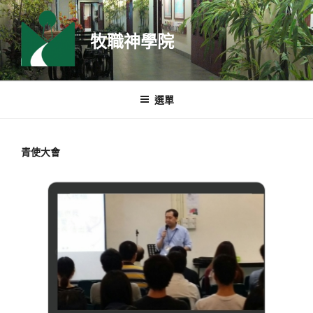
跳
至
牧職神學院
主
要
內
容
選單
青使大會