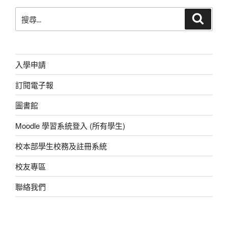
b
A
at
n
搜
搜
o
p
g
尋
尋
o
p
er
關
鍵
k
字:
入學申請
訂閱電子報
圖書館
Moodle 學習系統登入 (所有學生)
校本部學生校務及註冊系統
校友專區
聯絡我們