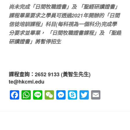
尚未完成「日間牧職證書」及 「聖經研讀證書」
課程畢業要求之學員可透過2021年開辦的「日間
信徒培訓課程」科目(每科視為一個科分)完成學
分要求並畢業， 「日間牧職證書課程」及 「聖經
研讀證書」將暫停招生
課程查詢：2652 9133 (黃智生先生)
te@hkcmi.edu
F
W
Li
W
M
S
T
E
a
h
n
e
e
ky
wi
m
c
at
e
C
ss
p
tt
ail
e
s
h
e
e
er