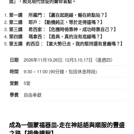
面」，照見現代信徒的靈命盲點。
第一講 所羅門：【贏在起跑線，輸在終點站？】
第二講 耶戶：【動機純正，等於走得遠嗎？】
第三講 希西家：【危機時倚靠神，成功時靠自己？】
第四講 瑪拿西：【恩典，真的沒有底線嗎？】
第五講 約西亞：【當大勢已去，我的堅持還有意義嗎？】
日期
2026年11月19,26日; 12月3,10,17日（逢週四）
時間
9:30 – 11:00 (90分鐘，包括休息時段)
堂數
5堂
學費
自由奉獻
成為一個蒙福器皿-走在神話語與順服的豐盛
之路
【視像課程】