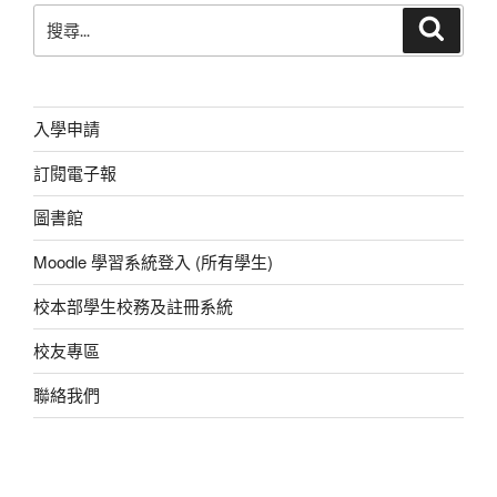
b
A
at
n
搜
搜
o
p
g
尋
尋
o
p
er
關
鍵
k
字:
入學申請
訂閱電子報
圖書館
Moodle 學習系統登入 (所有學生)
校本部學生校務及註冊系統
校友專區
聯絡我們