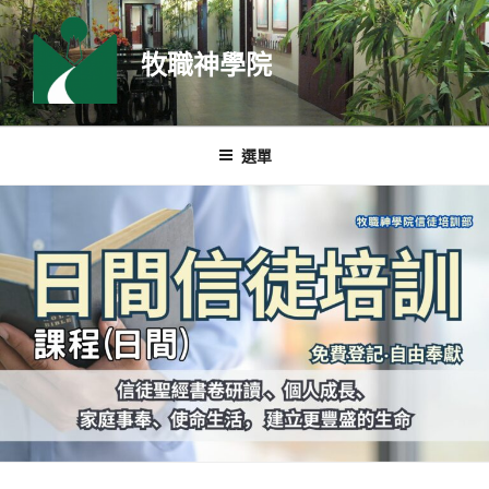
跳
至
牧職神學院
主
要
內
容
選單