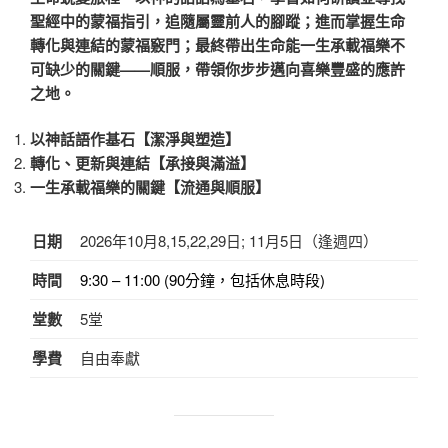
聖經中的蒙福指引，追隨屬靈前人的腳蹤；進而掌握生命
轉化與連結的蒙福竅門；最終帶出生命能一生承載福樂不
可缺少的關鍵——順服，帶領你步步邁向喜樂豐盛的應許
之地。
以神話語作基石【潔淨與塑造】
轉化、更新與連結【承接與滿溢】
一生承載福樂的關鍵【流通與順服】
日期
2026年10月8,15,22,29日; 11月5日（逢週四）
時間
9:30 – 11:00 (90分鐘，包括休息時段)
堂數
5堂
學費
自由奉獻