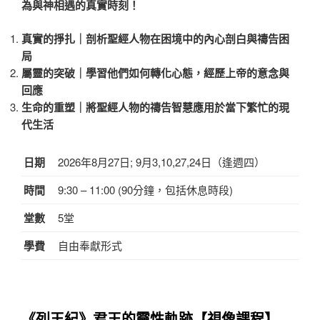
為與神相遇的真實時刻！
真實的掙扎｜剖析聖經人物在困境中的內心剖白與禱告困
局
屬靈的突破｜學習他們如何轉化心態，經歷上帝的意念與
回應
生命的重塑｜將聖經人物的禱告智慧應用於當下繁忙的現
代生活
日期
2026年8月27日; 9月3,10,27,24日（逢週四）
時間
9:30 – 11:00 (90分鐘，包括休息時段)
堂數
5堂
學費
自由奉獻形式
《列王紀》君王的靈性軌跡
【視像課程】