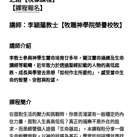
【
課程報名
】
講師：李穎蓮教士【牧職神學院榮譽校牧】
講師介紹
李教士參與神學生靈命培育廿多年，關注靈命操練及生命
讀經等範疇，近年致力於透過聖經記載的人物的高低起
跌、成長與學習去思想「如何作主所愛的」，感受當中生
命的智慧、安慰與盼望。
課程簡介
在面對生活的壓力和挑戰時，你是否渴望有一股穩定的內
在力量，面對人生高高低低？真正的福樂不是外在的追
求，而是經營個人這個「生命器皿」。本課程盼分享一個
生命蛻變旅程。以神的話語為基石，學習如何研讀並尋找