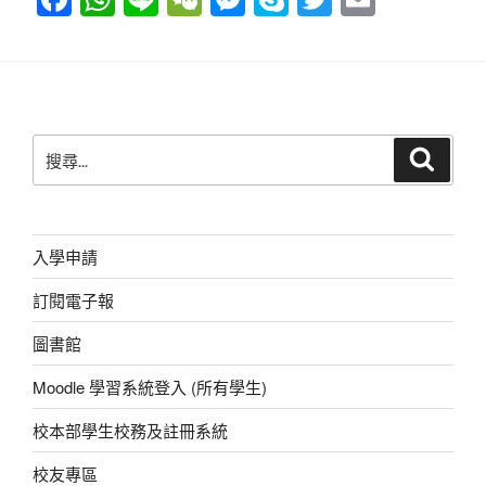
a
h
n
e
e
ky
wi
m
c
at
e
C
ss
p
tt
ail
e
s
h
e
e
er
b
A
at
n
搜
搜
o
p
g
尋
尋
o
p
er
關
鍵
k
字:
入學申請
訂閱電子報
圖書館
Moodle 學習系統登入 (所有學生)
校本部學生校務及註冊系統
校友專區