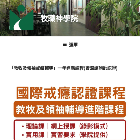
跳
至
牧職神學院
主
要
內
容
選單
「教牧及領袖戒癮輔導」一年進階課程(資深諮詢師認證)