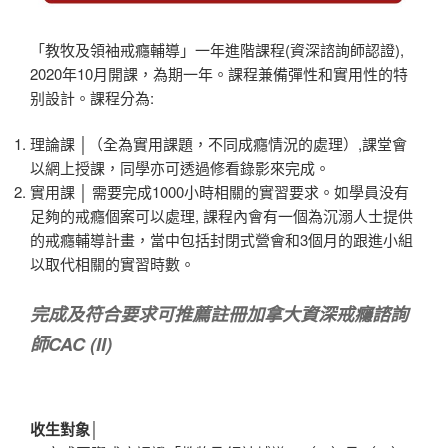
「教牧及領袖戒癮輔導」一年進階課程(資深諮詢師認證),
2020年10月開課，為期一年。課程兼備彈性和實用性的特
别設計。課程分為:
理論課 │（全為實用課題，不同成癮情況的處理）,課堂會
以網上授課，同學亦可透過修看錄影來完成。
實用課 │ 需要完成1000小時相關的實習要求。如學員没有
足夠的戒癮個案可以處理, 課程內會有一個為沉溺人士提供
的戒癮輔導計畫，當中包括封閉式營會和3個月的跟進小組
以取代相關的實習時數。
完成及符合要求可推薦註冊加拿大資深戒癮諮詢
師CAC (II)
收生對象│