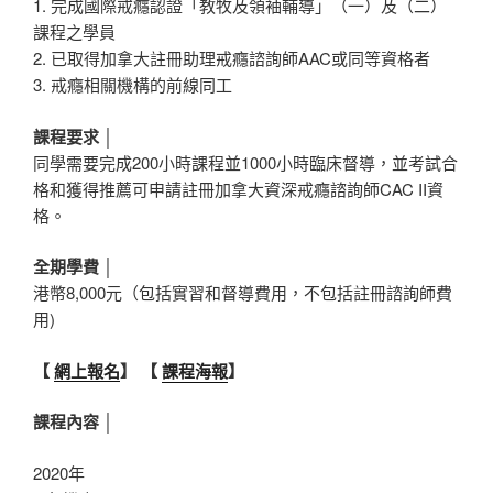
1. 完成國際戒癮認證「教牧及領袖輔導」（一）及（二）
課程之學員
2. 已取得加拿大註冊助理戒癮諮詢師AAC或同等資格者
3. 戒癮相關機構的前線同工
課程要求 │
同學需要完成200小時課程並1000小時臨床督導，並考試合
格和獲得推薦可申請註冊加拿大資深戒癮諮詢師CAC II資
格。
全期學費 │
港幣8,000元（包括實習和督導費用，不包括註冊諮詢師費
用)
【
網上報名
】
【
課程海報
】
課程內容 │
2020年