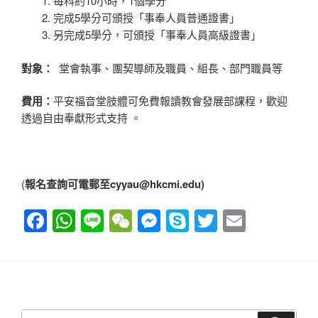
每科約10小時，1個學分
完成5學分可頒授「事奉人員普通證書」
另完成5學分，可頒授「事奉人員高級證書」
對象：
堂會執事、團契導師及職員、組長、部門職員等
費用：
平安福音堂肢體可免費報讀教會發展部課程，歡迎
透過自由奉獻形式支持 。
(
報名查詢可電郵至cyyau@hkcmi.edu)
F
W
Li
W
M
S
T
E
a
h
n
e
e
ky
wi
m
c
at
e
C
ss
p
tt
ail
e
s
h
e
e
er
b
A
at
n
搜