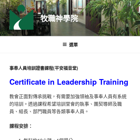
跳
至
牧職神學院
主
要
內
容
選單
事奉人員培訓證書課程(平安福音堂)
Certificate in Leadership Training
教會正面對傳承挑戰，有需要加強領袖及事奉人員有系統
的培訓。透過課程希望培訓堂會的執事、團契導師及職
員、組長、部門職員等各類事奉人員。
課程安排：