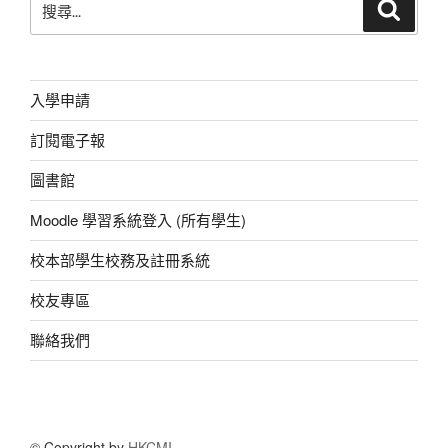
搜
o
p
g
尋
尋
o
p
er
關
鍵
k
字:
入學申請
訂閱電子報
圖書館
Moodle 學習系統登入 (所有學生)
校本部學生校務及註冊系統
校友專區
聯絡我們
© Copyright by
HKCMI