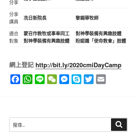
分享
分享
冼日新院長
黎錫華牧師
講員
適合
蒙召作教牧或事奉同工
對神學裝備有興趣肢體
對象
對神學裝備有興趣肢體
盼認識「使命教會」肢體
網上登記
http://bit.ly/2020cmiDayCamp
F
W
Li
W
M
S
T
E
a
h
n
e
e
ky
wi
m
c
at
e
C
ss
p
tt
ail
e
s
h
e
e
er
b
A
at
n
搜
搜
o
p
g
尋
尋
關