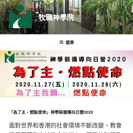
跳
至
牧職神學院
主
要
內
容
選單
「為了主‧燃點使命」神學裝備導向日營2020
面對世界和香港的社會環境不斷改變，教會