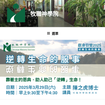
跳
至
牧職神學院
主
要
內
容
選單