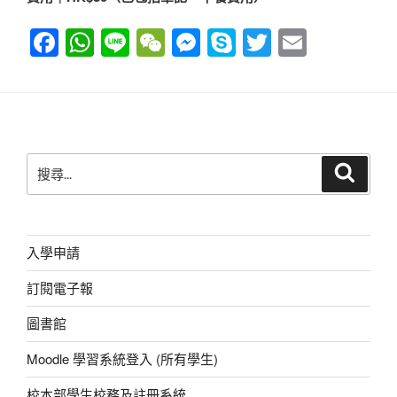
F
W
Li
W
M
S
T
E
a
h
n
e
e
ky
wi
m
c
at
e
C
ss
p
tt
ail
e
s
h
e
e
er
b
A
at
n
搜
搜
o
p
g
尋
尋
o
p
er
關
鍵
k
字:
入學申請
訂閱電子報
圖書館
Moodle 學習系統登入 (所有學生)
校本部學生校務及註冊系統