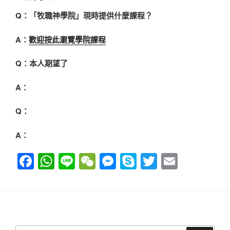
Q：「牧職神學院」現時提供什麼課程？
A：
歡迎按此瀏覽學院課程
Q：本人期望了
A：
Q：
A：
F
W
Li
W
M
S
T
E
a
h
n
e
e
ky
wi
m
c
at
e
C
ss
p
tt
ail
e
s
h
e
e
er
b
A
at
n