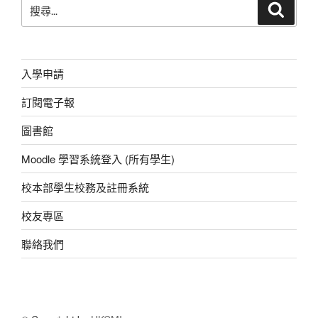
搜
搜
o
p
g
尋
尋
o
p
er
關
鍵
k
字:
入學申請
訂閱電子報
圖書館
Moodle 學習系統登入 (所有學生)
校本部學生校務及註冊系統
校友專區
聯絡我們