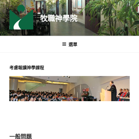
跳
至
牧職神學院
主
要
內
容
選單
考慮報讀神學課程
一般問題