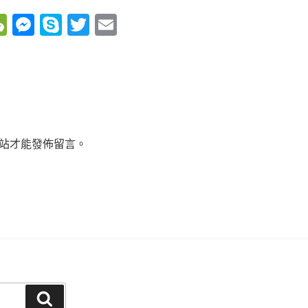
W
M
S
T
E
e
e
ky
wi
m
C
ss
p
tt
ail
h
e
e
er
at
n
g
站才能發佈留言。
er
搜