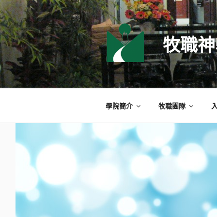
跳
至
主
牧職神
要
內
容
學院簡介
牧職團隊