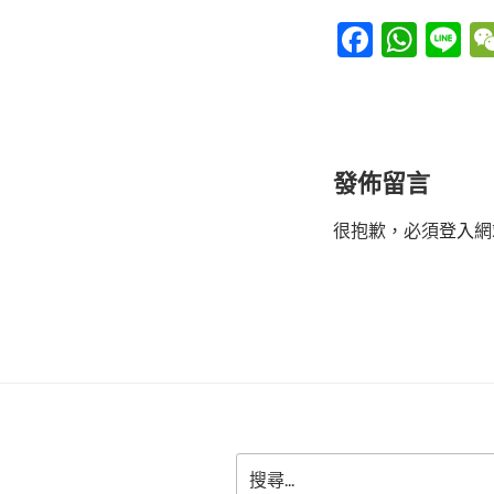
F
W
Li
a
h
n
c
at
e
e
s
b
A
發佈留言
o
p
很抱歉，必須
登入
網
o
p
k
搜
尋