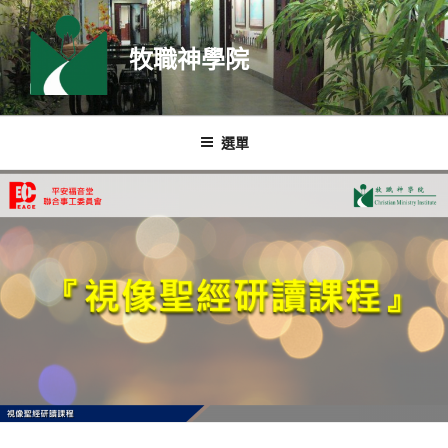
跳
至
牧職神學院
主
要
內
容
選單