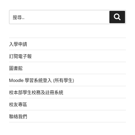
e
s
h
e
e
er
b
A
at
n
搜
搜
o
p
g
尋
尋
o
p
er
關
鍵
k
字:
入學申請
訂閱電子報
圖書館
Moodle 學習系統登入 (所有學生)
校本部學生校務及註冊系統
校友專區
聯絡我們