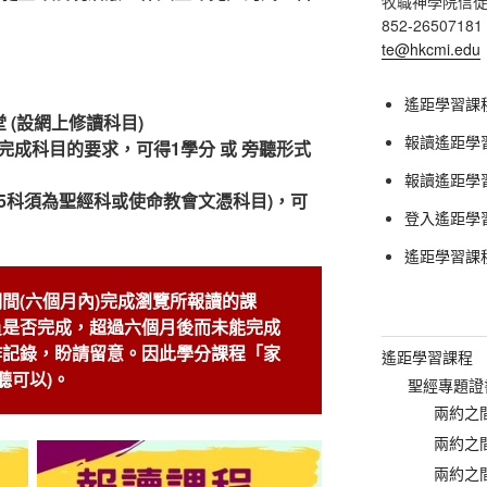
牧職神學院信
852-26507181
te@hkcmi.edu
遙距學習課
堂 (設網上修讀科目)
報讀遙距學習
並完成科目的要求，可得1學分 或 旁聽形式
報讀遙距學習課
其中5科須為聖經科或使命教會文憑科目)，可
登入遙距學
遙距學習課
間(六個月內)完成瀏覽所報讀的課
員是否完成，超過六個月後而未能完成
作記錄，盼請留意。因此學分課程「家
遙距學習課程
聽可以)。
聖經專題證
兩約之間
兩約之間
兩約之間