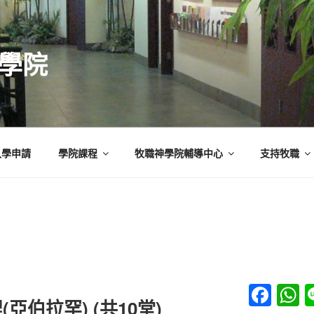
學院
入學申請
學院課程
牧職神學院輔導中心
支持牧職
F
亞伯拉罕) (共10堂)