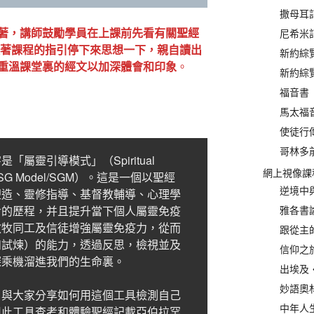
撒母耳記
著，講師鼓勵學員在上課前先看有關聖經
尼希米記
跟著課程的指引停下來思想一下，親自讀出
新約綜覽(
重溫課堂裏的經文以加深體會和印象
。
新約綜覽(
福音書 
馬太福音
使徒行傳
哥林多前
屬靈引導模式」（Spiritual
網上視像課
稱為SG Model/SGM）。這是一個以聖經
逆境中與
塑造、靈修指導、基督教輔導、心理學
命的歷程，并且提升當下個人屬靈免疫
雅各書論
教牧同工及信徒增強屬靈免疫力，從而
跟從主的
和試煉）的能力，透過反思，檢視並及
信仰之
探乘機溜進我們的生命裏。
出埃及‧
妙語奧林
，與大家分享如何用這個工具檢測自己
中年人生
用此工具查考和體驗聖經記載亞伯拉罕