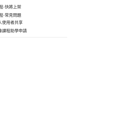
程-快將上架
程-常見問題
人使用者共享
像課程助學申請