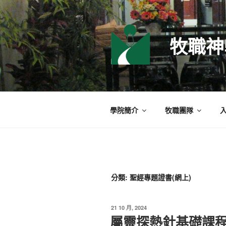
跳
至
主
牧職神
要
內
容
學院簡介
牧職團隊
分類:
聖經專題證書(網上)
發
21 10 月, 2024
佈
屬靈探熱針基礎課程(
於