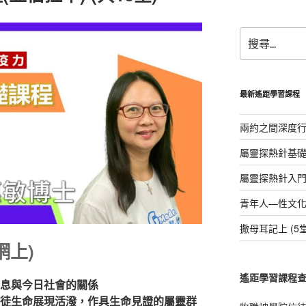
a
h
c
a
搜
e
s
尋
b
A
關
鍵
o
p
字:
最新遙距學習課程
o
p
k
兩約之間深度行3
屬靈探熱針基礎課
屬靈探熱針入門課
青年人—性文化的挑
撒母耳記上 (5堂
網上)
遙距學習課程
息與今日社會的關係
徒生命展現活潑，作具生命見證的屬靈群