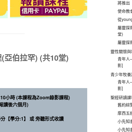
將推出
使命教會
從young
屬靈探熱
堂)
屬靈探熱
靈性關懷與
亞伯拉罕) (共10堂)
青年人—
影]
青少年牧養
青年人—
影]
0小時 (本課程為Zoom錄影課程)
聖經研讀課
報讀後六個月)
舊約綜覽
摩西五經
【學分:1】 或 旁聽形式收讀
小先知書
小先知書