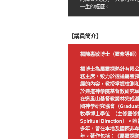
一生的經歷。
【講員簡介】
楊陳惠敏博士
（靈修導師
楊博士為屬靈探熱針有限
務主席，致力於透過屬靈
經的內容，教授掌握檢測
於建道神學院基督教研究
在道風山基督教叢林完成
國神學研究協會（Graduate T
牧學博士學位 （主修靈修指導）（D
Spiritual Direct
多年，曾在本地及國際非
年。著作包括：《屬靈探熱