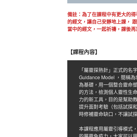
備註：為了在課程中有更大的得
的經文，讓自己安靜地上課， 
當中的經文，一起祈禱，課後再
【課程內容】
「屬靈探熱針」正式的名字是「
Guidance Model ，簡
為基礎，用一個整合靈命
的方法，檢測個人靈性生
力的新工具，目的是幫助
提升面對考驗（包括試探
時修補靈命缺口，不讓試
本課程應用屬靈引導模式
的屬靈免疫力，大家可以