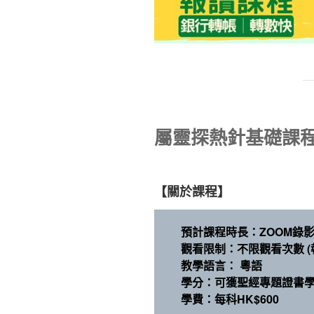
屬靈探熱針基礎課程(
【關於課程】
預計課程時長：ZOOM錄影1
觀看限制：不限觀看次數 (
教學語言： 粵語
學分：可獲聖經專題證書學分
學費：每科HK$600