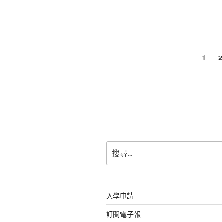
a
h
n
e
e
c
at
e
C
ss
e
s
h
e
b
A
at
n
文
頁
1
o
p
g
次
章
o
p
er
導
k
覽
搜
尋
關
鍵
字:
入學申請
訂閱電子報