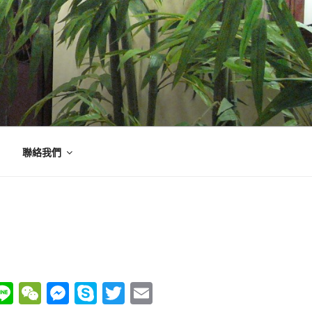
聯絡我們
W
Li
W
M
S
T
E