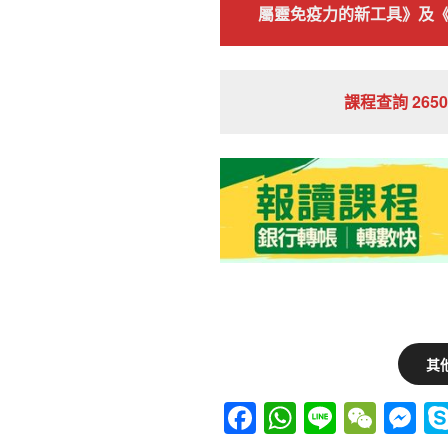
屬靈免疫力的新工具》及
課程查詢 2650 
其
F
W
Li
W
M