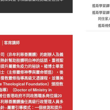
遙距學習課
遙距學習課
同住家
遙距視
）
│客席講師
公司（非牟利慈善團體）的創辦人及義
探熱針幫助肢體明白神的話語，重視聖
和提升屬靈免疫力的秘訣。楊博士畢業
碩士（主修靈修神學與靈命塑造），後
基督教靈修指導高級文憑課程，並獲美
heological Foundation）頒授教
octor of Ministry in
ion）。她曾任香港政府不同政務職系崗位達20
牟利慈善團體擔任高級行政管理人員多
針─屬靈引導模式：一個檢測和提升