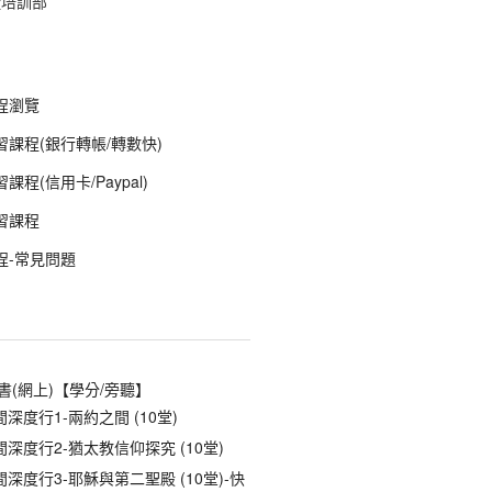
徒培訓部
程瀏覽
課程(銀行轉帳/轉數快)
程(信用卡/Paypal)
習課程
程-常見問題
書(網上)【學分/旁聽】
深度行1-兩約之間 (10堂)
深度行2-猶太教信仰探究 (10堂)
深度行3-耶穌與第二聖殿 (10堂)-快