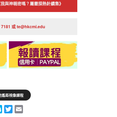
《我與神親密嗎？屬靈探熱針續集》
7181 或 te@hkcmi.edu
他遙距視像課程
S
T
E