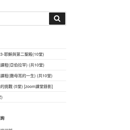
n
e
e
ky
wi
m
t
e
C
ss
p
tt
ail
h
e
e
er
搜
尋
at
n
g
er
-耶穌與第二聖殿(10堂)
程(亞伯拉罕) (共10堂)
程(撒母耳的一生) (共10堂)
戰 (5堂) [zoom課堂錄影]
)
查詢