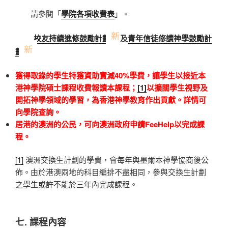
請參閱「
學院各項收費表
」。
校友持續進修鼓勵計劃
及
青年信徒修讀神學鼓勵計
劃
獲得取錄的學生特獲資助實減
40%
學費，
讓學生以接近本
港神學院碩士課程收費報讀本課程；
[1]
以擴闊學生視野及
開拓神學領域的學習，為香港神學教育作出貢獻。詳情可
向學院查詢。
居港的澳洲
的
公民，可向澳洲政府申請
FeeHelp
以完成課
程
。
[1]
澳洲交換生計劃的學費，會每年與墨爾本神學協商後公
佈。由於港澳兩地的科目編排不盡相同，參與交換生計劃
之學生或許不能於三年內完成課程。
七. 課程內容