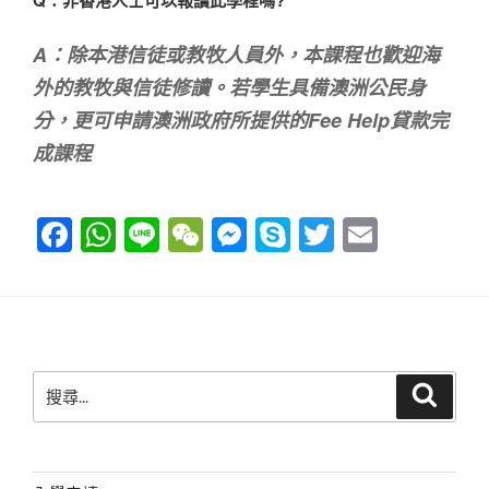
Q：非香港人士可以報讀此學程嗎?
A：除本港信徒或教牧人員外，本課程也歡迎海
外的教牧與信徒修讀。若學生具備澳洲公民身
分，更可申請澳洲政府所提供的Fee Help貸款完
成課程
F
W
Li
W
M
S
T
E
a
h
n
e
e
ky
wi
m
c
at
e
C
ss
p
tt
ail
e
s
h
e
e
er
b
A
at
n
搜
搜
o
p
g
尋
尋
o
p
er
關
鍵
k
字: