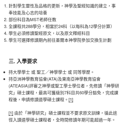
針對學生靈性及品格的更新，神學及聖經知識的建立，事
奉技能及心志的培養
部份科目為MST老師任教
全課程共288學分，相當於24科（以每科為12學分計算）
學生必須修讀聖經原文，以及原文釋經科目
學生可選擇修讀期內前往墨爾本神學院參加交換生計劃
三. 入學要求
持大學學士 或 聖工／神學學士 或 同等學歷。
持亞洲神學教育協會(ATA)及東南亞神學教育協會
(ATEASIA)評審之神學或聖工學士學位者，先修讀「神學研
究」碩士課程，最高可獲級別7科目共60學分豁免，完成課
程後，申請修讀道學碩士課程。
[1]
[1]
由於「神學研究」碩士課程並不要求原文訓練，循此途
徑入讀道學碩士課程者，全時間修讀年期可能超過一年。