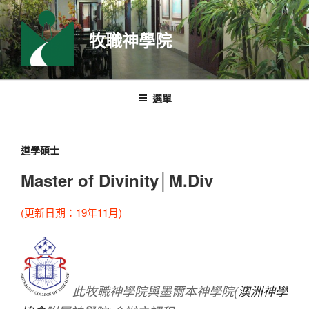
跳
至
牧職神學院
主
要
內
容
選單
道學碩士
Master of Divinity│M.Div
(更新日期：19年11月)
此牧職神學院與墨爾本神學院(
澳洲神學