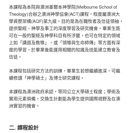
本課程為本院與澳洲墨爾本神學院(Melbourne School of
Theology)合辦之澳洲神學協會(ACT)課程，程度屬澳洲大
學資歷架構(AQF)第九級。目的是為在職牧者及信徒領袖，
提供聖經、神學及事工的深度學習及研究機會。畢業生既
可在一般的聖經及神學科目有所涉獵，也可在特定的領域
上如「講道及教導」，或「領導與生命師傳」等方面有深
度的學習，於畢業後能運用相關的知識及技能建立教會及
信徒。
本課程包括研究方法的訓練，畢業生若想繼續進深，可繼
續修讀「神學碩士」及博士研究課程。
本課程為澳洲政府承認，等同公立大學碩士程度；學術及
實用元素俱備。交換生計劃能為學生提供國際視野及在澳
洲實習的機會。
二. 課程設計