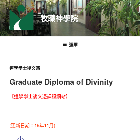
跳
至
牧職神學院
主
要
內
容
選單
道學學士後文憑
Graduate Diploma of Divinity
【道學學士後文憑課程網站】
(更新日期：19年11月)