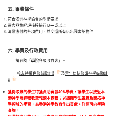
五. 畢業條件
符合澳洲神學協會的學術要求
靈命品格經評核達操行Ｂ—或以上
清繳應付的各項費用，並交還所有借出圖書館物件
六. 學費及行政費用
請參閱「
學院各項收費表
」。
校友持續進修鼓勵計劃
及
青年信徒修讀神學鼓勵計
劃
獲得取錄的學生特獲資助實減
40%
學費，
讓學生以接近本
港神學院課程收費報讀本課程；以擴闊學生視野及開拓神
學領域的學習，為香港神學教育作出貢獻。詳情可向學院
查詢。