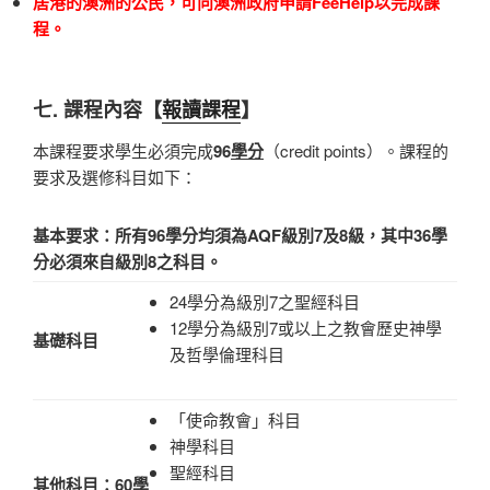
居港的澳洲
的
公民，可向澳洲政府申請
FeeHelp
以完成課
程
。
七. 課程內容【
報讀課程
】
本課程要求學生必須完成
96
學分
（credit points）。課程的
要求及選修科目如下：
基本要求：所有96學分均須為AQF級別7及8級，其中36學
分必須來自級別8之科目。
24學分為級別7之聖經科目
12學分為級別7或以上之教會歷史神學
基礎科目
及哲學倫理科目
「使命教會」科目
神學科目
聖經科目
其他科目：60學