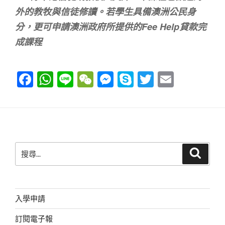
外的教牧與信徒修讀。若學生具備澳洲公民身
分，更可申請澳洲政府所提供的Fee Help貸款完
成課程
F
W
Li
W
M
S
T
E
a
h
n
e
e
ky
wi
m
c
at
e
C
ss
p
tt
ail
e
s
h
e
e
er
b
A
at
n
搜
搜
o
p
g
尋
尋
o
p
er
關
鍵
k
字:
入學申請
訂閱電子報