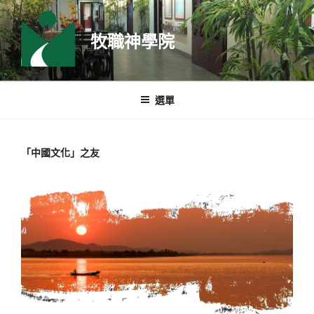
跳
至
牧職神學院
主
要
內
容
選單
「中國文化」之友