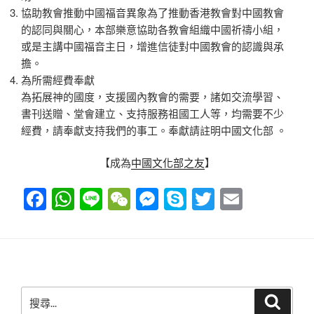
協助教會推動中國福音異象為了推動香港教會對中國教會
的認同與關心，本部樂意協助各教會組織中國祈禱小組，
或是主講中國福音主日，增進信徒對中國教會的認識與承
擔。
為所需經費奉獻
為拓展神的國度，支援國內教會的需要，諸如交流學習、
書刊送贈、堂會建立、支持服務祖國工人等，均需要不少
經費，請奉獻支持我們的事工。奉獻請註明中國文化部 。
【成為
中國文化部之友
】
F
W
Li
W
M
S
T
E
a
h
n
e
e
ky
wi
m
c
at
e
C
ss
p
tt
ail
e
s
h
e
e
er
b
A
at
n
搜
搜
o
p
g
尋
尋