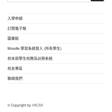
o
p
er
關
鍵
k
字:
入學申請
訂閱電子報
圖書館
Moodle 學習系統登入 (所有學生)
校本部學生校務及註冊系統
校友專區
聯絡我們
© Copyright by
HKCMI