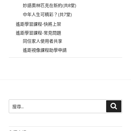
妙語奧林匹克在新約(共8堂)
中年人生可精彩？(共7堂)
遙距學習課程-快將上架
遙距學習課程-常見問題
同住家人使用者共享
遙距視像課程助學申請
搜
搜
尋
尋
關
鍵
字: