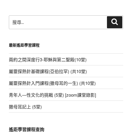
b
A
at
n
a
h
n
e
e
ky
wi
m
o
p
g
c
at
e
C
ss
p
tt
ail
搜
o
p
er
e
s
h
e
e
er
搜
尋
尋
k
b
A
at
n
關
o
p
g
鍵
最新遙距學習課程
字:
o
p
er
k
兩約之間深度行3-耶穌與第二聖殿(10堂)
屬靈探熱針基礎課程(亞伯拉罕) (共10堂)
屬靈探熱針入門課程(撒母耳的一生) (共10堂)
青年人—性文化的挑戰 (5堂) [zoom課堂錄影]
撒母耳記上 (5堂)
遙距學習課程查詢