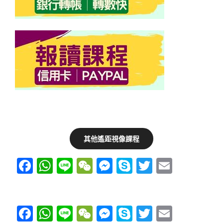
其他遙距視像課程
F
W
Li
W
M
S
T
E
a
h
n
e
e
ky
wi
m
c
at
e
C
ss
p
tt
ail
e
s
h
e
e
er
F
W
Li
W
M
S
T
E