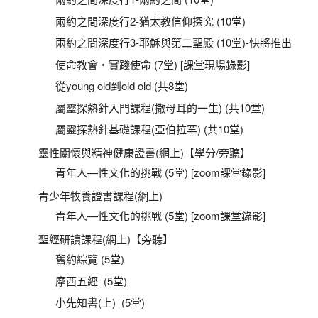
兩約之間深度行2-猶太教信仰探究 (10堂)
兩約之間深度行3-耶穌與第二聖殿 (10堂)-快將推出
使命教會‧實踐使命 (7堂) [課堂現場錄影]
從young old到old old (共8堂)
屬靈探熱針入門課程(撒母耳的一生) (共10堂)
屬靈探熱針基礎課程(亞伯拉罕) (共10堂)
靈性關懷與精神健康證書(網上)【學分/旁聽】
青年人—性文化的挑戰 (5堂) [zoom課堂錄影]
青少年牧養證書課程(網上)
青年人—性文化的挑戰 (5堂) [zoom課堂錄影]
聖經研讀課程(網上)【旁聽】
舊約綜覽 (5堂)
摩西五經 (5堂)
小先知書(上) (5堂)