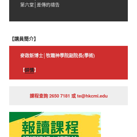
第六堂│差傳的禱告
【講員簡介】
麥啟新博士│牧職神學院副院長(學術)
【
詳情
】
課程查詢 2650 7181 或 te@hkcmi.edu