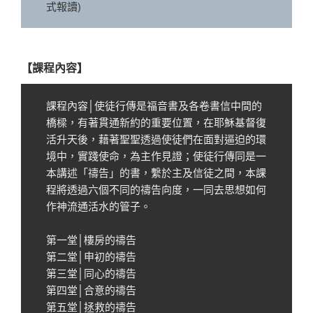
式報讀)
【課程內容】
課程內容│使徒行傳是福音書及各卷書信中間的
橋樑，有著貫通新約的重要位置，在耶穌基督復
活升天後，藉著聖聖透過使徒們在面對逼迫的環
境中，實踐使命，為主作見證；使徒行傳同是一
本講述「禱告」的書，繫於主及信徒之間，本課
程將透過六個不同的禱告向度，一同去思想如何
作神流通活水的管子。
第一堂│樓房的禱告
第二堂│申初的禱告
第三堂│同心的禱告
第四堂│合意的禱告
第五堂│拯救的禱告