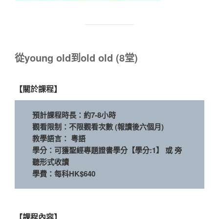
從young old到old old (8堂)
【關於課程】
預計課程時長：約7-8小時
觀看限制：不限觀看次數 (報讀後六個月)
教學語言： 粵語
學分：可獲聖經專題證書學分【學分:1】 或 旁
聽形式收讀
學費：每科HK$640
【課程內容】