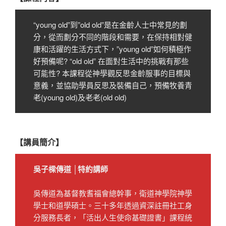
“young old”到”old old”是在金齡人士中常見的劃
分，從而劃分不同的階段和需要，在保持相對健
康和活躍的生活方式下，”young old”如何積極作
好預備呢? “old old” 在面對生活中的挑戰有那些
可能性? 本課程從神學觀反思金齡服事的目標與
意義，並協助學員反思及裝備自己，預備牧養青
老(young old)及老老(old old)
【講員簡介】
吳子樑傳道
│特約講師
吳傳道為基督教耆福會總幹事，衛道神學院神學
學士和道學碩士。三十多年透過資深註冊社工身
分服務長者，「活出人生使命基礎證書」課程統