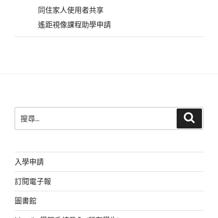
同住家人使用者共享
遙距視像課程助學申請
搜
搜
尋
尋
關
鍵
字:
入學申請
訂閱電子報
圖書館