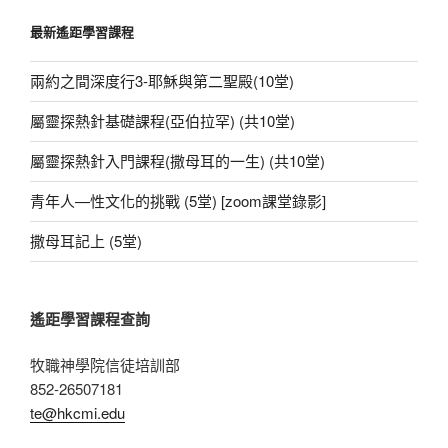
o
p
g
鍵
最新遙距學習課程
字:
o
p
er
k
兩約之間深度行3-耶穌與第二聖殿(10堂)
屬靈探熱針基礎課程(亞伯拉罕) (共10堂)
屬靈探熱針入門課程(撒母耳的一生) (共10堂)
青年人—性文化的挑戰 (5堂) [zoom課堂錄影]
撒母耳記上 (5堂)
遙距學習課程查詢
牧職神學院信徒培訓部
852-26507181
te@hkcmi.edu