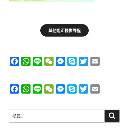
其他遙距視像課程
F
W
Li
W
M
S
T
E
a
h
n
e
e
ky
wi
m
c
at
e
C
ss
p
tt
ail
e
s
h
e
e
er
F
W
Li
W
M
S
T
E
b
A
at
n
a
h
n
e
e
ky
wi
m
o
p
g
c
at
e
C
ss
p
tt
ail
搜
o
p
er
e
s
h
e
e
er
搜
尋
尋
k
b
A
at
n
關