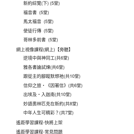
新約綜覽(下) (5堂)
福音書 (5堂)
馬太福音 (5堂)
使徒行傳 (5堂)
哥林多前書 (5堂)
網上視像課程(網上)【旁聽】
逆境中與神同工(共6堂)
雅各書論試煉(共6堂)
跟從主的腳蹤默想祂(共10堂)
信仰之旅‧《因著信》(共6堂)
出埃及‧入迦南(共10堂)
妙語奧林匹克在新約(共8堂)
中年人生可精彩？(共7堂)
遙距學習課程-快將上架
遙距學習課程-常見問題