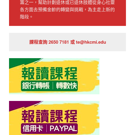
籌之一，幫助計劃退休或已退休肢體從身心社靈
各方面去預備金齡的轉變與挑戰，為主走上新的
階段。
課程查詢 2650 7181 或 te@hkcmi.edu