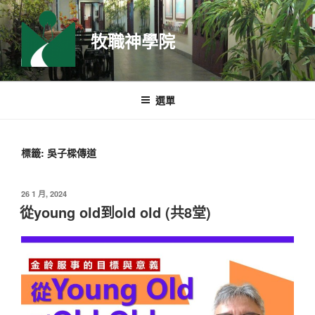
跳
至
牧職神學院
主
要
內
容
選單
標籤:
吳子樑傳道
發
26 1 月, 2024
佈
從young old到old old (共8堂)
於