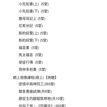
小先知書(上) (5堂)
小先知書(下) (5堂)
撒母耳記上 (5堂)
尼希米記 (5堂)
新約綜覽(上) (5堂)
新約綜覽(下) (5堂)
福音書 (5堂)
馬太福音 (5堂)
使徒行傳 (5堂)
哥林多前書 (5堂)
網上視像課程(網上)【旁聽】
逆境中與神同工(共6堂)
雅各書論試煉(共6堂)
跟從主的腳蹤默想祂(共10堂)
信仰之旅‧《因著信》(共6堂)