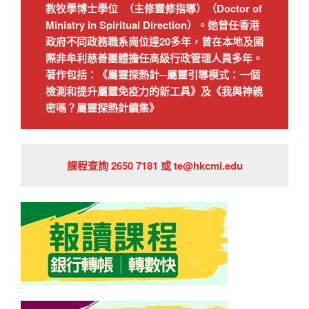
教牧學博士學位 （主修靈修指導）（Doctor of
Ministry in Spiritual Direction）。她曾任香港
政府不同政務職系崗位達20多年，曾在本地及國
際非牟利慈善團體擔任高級行政管理人員多年。
著作包括：《屬靈探熱針─屬靈引導模式：一個
檢測和提升屬靈免疫力的新工具》及《我與神親
密嗎？屬靈探熱針續集》
課程查詢 2650 7181 或 te@hkcmi.edu