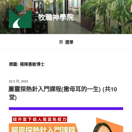
跳
至
牧職神學院
主
要
內
容
選單
標籤:
楊陳惠敏博士
發
22 5 月, 2024
佈
屬靈探熱針入門課程(撒母耳的一生) (共10
於
堂)