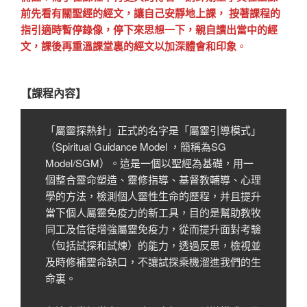
前先看有關聖經的經文，讓自己安靜地上課， 按著課程的
指引適時暫停錄像，停下來思想一下，親自讀出當中的經
文，課後再重溫課堂裏的經文以加深體會和印象
。
【課程內容】
「屬靈探熱針」正式的名字是「屬靈引導模式」
（Spiritual Guidance Model ，簡稱為SG
Model/SGM）。這是一個以聖經為基礎，用一
個整合靈命塑造、靈修指導、基督教輔導、心理
學的方法，檢測個人靈性生命的歷程，并且提升
當下個人屬靈免疫力的新工具，目的是幫助教牧
同工及信徒增強屬靈免疫力，從而提升面對考驗
（包括試探和試煉）的能力，透過反思，檢視並
及時修補靈命缺口，不讓試探乘機溜進我們的生
命裏。