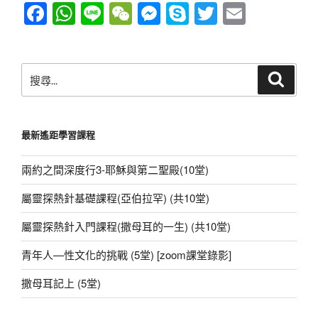
o
p
er
覽
F
W
Li
W
M
S
T
E
k
a
h
n
e
e
ky
wi
m
c
at
e
C
ss
p
tt
ail
搜
e
s
h
e
e
er
搜
尋
尋
b
A
at
n
關
o
p
g
鍵
最新遙距學習課程
字:
o
p
er
k
兩約之間深度行3-耶穌與第二聖殿(10堂)
屬靈探熱針基礎課程(亞伯拉罕) (共10堂)
屬靈探熱針入門課程(撒母耳的一生) (共10堂)
青年人—性文化的挑戰 (5堂) [zoom課堂錄影]
撒母耳記上 (5堂)