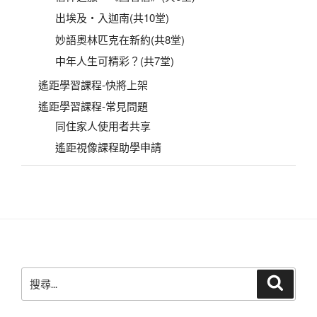
出埃及‧入迦南(共10堂)
妙語奧林匹克在新約(共8堂)
中年人生可精彩？(共7堂)
遙距學習課程-快將上架
遙距學習課程-常見問題
同住家人使用者共享
遙距視像課程助學申請
搜
搜
尋
尋
關