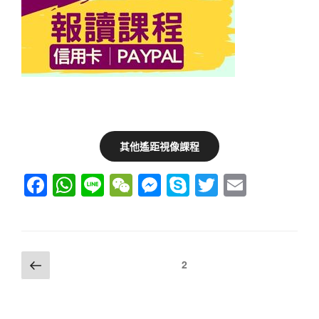
其他遙距視像課程
F
W
Li
W
M
S
T
E
a
h
n
e
e
ky
wi
m
c
at
e
C
ss
p
tt
ail
e
s
h
e
e
er
文
上
頁次
2
b
A
at
n
一
章
o
p
g
頁
導