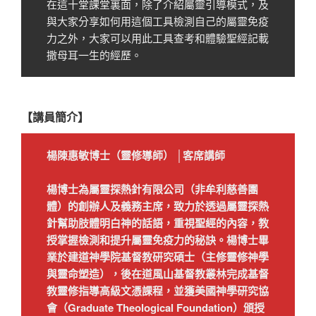
在這十堂課堂裏面，除了介紹屬靈引導模式，及
與大家分享如何用這個工具檢測自己的屬靈免疫
力之外，大家可以用此工具查考和體驗聖經記載
撒母耳一生的經歷。
【講員簡介】
楊陳惠敏博士
（靈修導師）
│客席講師
楊博士為屬靈探熱針有限公司（非牟利慈善團
體）的創辦人及義務主席，致力於透過屬靈探熱
針幫助肢體明白神的話語，重視聖經的內容，教
授掌握檢測和提升屬靈免疫力的秘訣。楊博士畢
業於建道神學院基督教研究碩士（主修靈修神學
與靈命塑造），後在道風山基督教叢林完成基督
教靈修指導高級文憑課程，並獲美國神學研究協
會（Graduate Theological Foundation）頒授