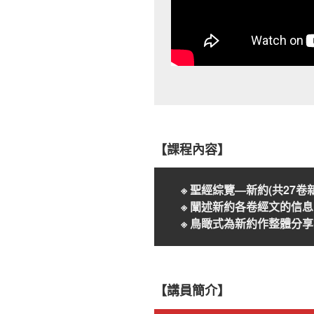
【課程內容】
※ 聖經綜覽—新約(共27卷
※
闡述
新
約各卷經文的信息
※
鳥瞰式為
新
約作整體分享
【講員簡介】