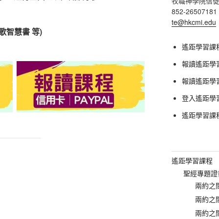
牧職神學院信
852-26507181
te@hkcmi.edu
詩歌智慧書 等)
遙距學習課
報讀遙距學習
報讀遙距學習課
登入遙距學
遙距學習課
遙距學習課程
聖經專題證
兩約之間
兩約之間
兩約之間