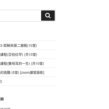
n
e
e
ky
wi
m
t
e
C
ss
p
tt
ail
h
e
e
er
搜
尋
at
n
g
er
-耶穌與第二聖殿(10堂)
程(亞伯拉罕) (共10堂)
程(撒母耳的一生) (共10堂)
戰 (5堂) [zoom課堂錄影]
)
查詢