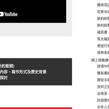
撒母耳記
尼希米記
新約綜覽(
新約綜覽(
福音書 
馬太福音
使徒行傳
哥林多前
網上視像課
新約聖經)
逆境中與
內容、寫作形式及歷史背景
雅各書論
探討
跟從主的
信仰之
出埃及‧
妙語奧林
中年人生