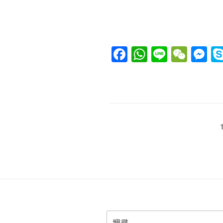
F
W
Li
W
M
a
h
n
e
e
c
at
e
C
ss
e
s
h
e
b
A
at
n
文
o
p
g
章
o
p
er
導
k
覽
搜