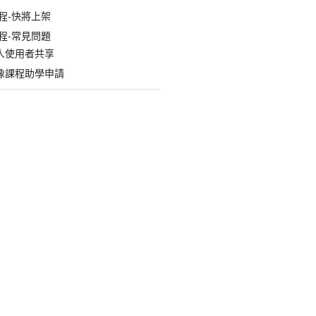
程-快將上架
程-常見問題
人使用者共享
像課程助學申請