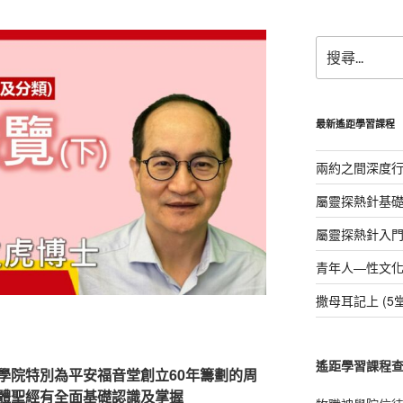
a
h
c
a
搜
e
s
尋
b
A
關
鍵
o
p
字:
最新遙距學習課程
o
p
k
兩約之間深度行3
屬靈探熱針基礎課
屬靈探熱針入門課
青年人—性文化的挑
撒母耳記上 (5堂
遙距學習課程
學院特別為平安福音堂創立60年籌劃的周
體聖經有全面基礎認識及掌握