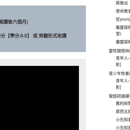
將推出
使命教會
從young
報讀後六個月)
屬靈探熱
堂)
【學分:0.5】 或 旁聽形式收讀
屬靈探熱
靈性關懷與
青年人—
影]
青少年牧養
青年人—
影]
聖經研讀課
舊約綜覽
摩西五經
小先知書
小先知書