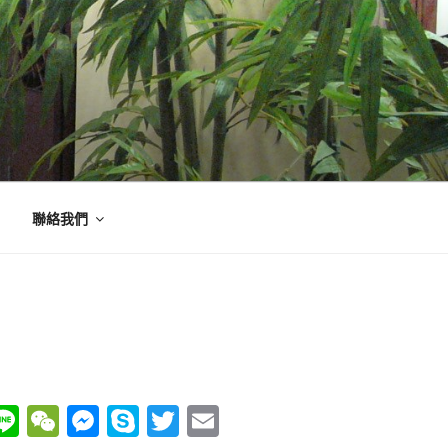
聯絡我們
W
Li
W
M
S
T
E