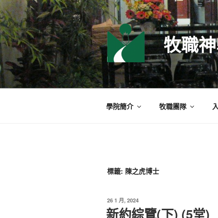
跳
至
主
牧職神
要
內
容
學院簡介
牧職團隊
標籤:
陳之虎博士
發
26 1 月, 2024
佈
新約綜覽(下) (5堂)
於