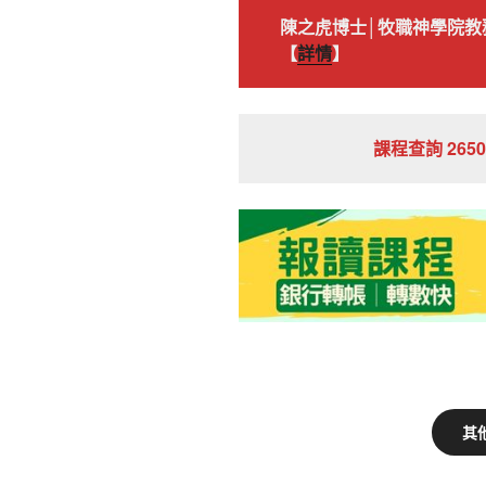
陳之虎博士│牧職神學院教
【
詳情
】
課程查詢 2650 
其