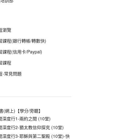
徒培訓部
程瀏覽
課程(銀行轉帳/轉數快)
程(信用卡/Paypal)
習課程
程-常見問題
書(網上)【學分/旁聽】
深度行1-兩約之間 (10堂)
深度行2-猶太教信仰探究 (10堂)
深度行3-耶穌與第二聖殿 (10堂)-快