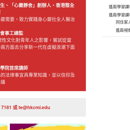
醫生、「心靈靜舍」創辦人、香港整全
遙距學習課
席
遙距學習課
心靈需要，致力實踐身心靈社全人醫治
同住家
遙距視
學會事工總監
懷性文化對青年人之影響，嘗試從當
養兩方面去分享新一代在虛擬浪潮下面
律學院首席講師
化的法律事宜具專業知識，並以信仰及
爭議
7181 或 te@hkcmi.edu