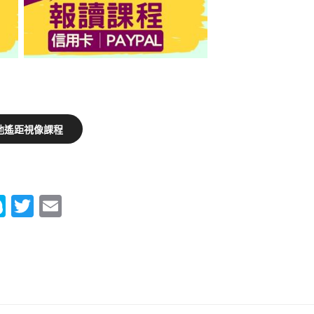
他遙距視像課程
S
T
E
ky
wi
m
p
tt
ail
e
er