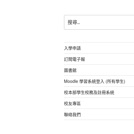
o
p
g
o
p
er
k
搜
尋
關
鍵
字:
入學申請
訂閱電子報
圖書館
Moodle 學習系統登入 (所有學生)
校本部學生校務及註冊系統
校友專區
聯絡我們