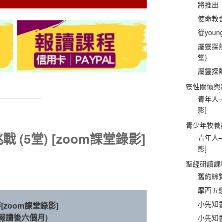
將推出
使命教會
從young
屬靈探熱
堂)
屬靈探熱
靈性關懷與
青年人—
影]
青少年牧養
 (5堂)
[zoom課堂錄影]
青年人—
影]
聖經研讀課
舊約綜覽
摩西五經
小先知書
[zoom課堂錄影]
報讀後六個月)
小先知書