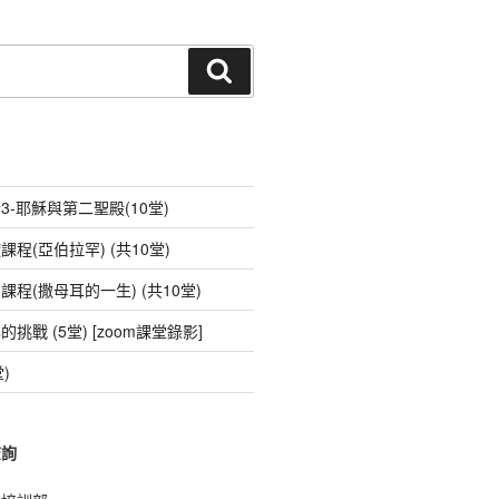
n
e
e
ky
wi
m
t
e
C
ss
p
tt
ail
h
e
e
er
搜
尋
at
n
g
er
-耶穌與第二聖殿(10堂)
程(亞伯拉罕) (共10堂)
程(撒母耳的一生) (共10堂)
戰 (5堂) [zoom課堂錄影]
)
查詢