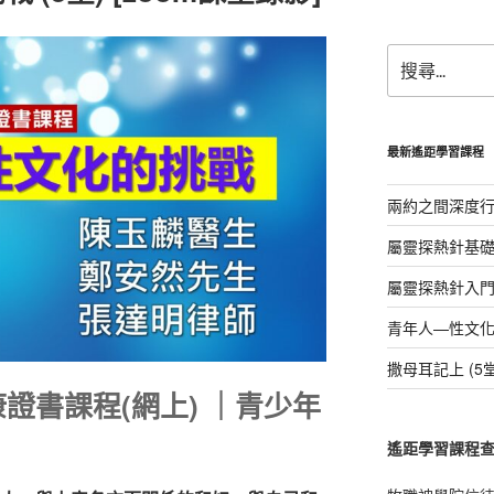
a
h
c
a
搜
e
s
尋
b
A
關
鍵
o
p
字:
最新遙距學習課程
o
p
k
兩約之間深度行3
屬靈探熱針基礎課
屬靈探熱針入門課
青年人—性文化的挑
撒母耳記上 (5堂
康證書
課程(網上) ｜青少年
遙距學習課程