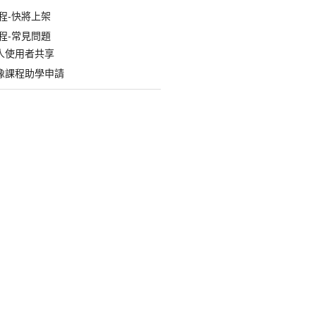
程-快將上架
程-常見問題
人使用者共享
像課程助學申請