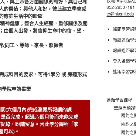
牧職神學院信
人、與上帝各方面關係的和好。與自己和
852-26507181
人的價值；與他人和好，彼此建立學會感
te@hkcmi.edu
的應許生活中的盼望
精神健康；整合人生經歷，重修關係及關
遙距學習課
；由個人出發，將信仰生命中的信、望、
報讀遙距學習
牧同工、導師、家長、照顧者
報讀遙距學習課
登入遙距學
遙距學習課
並完成科目的要求，可得1學分 或 旁聽形式
可向學院申請畢業
遙距學習課程
聖經專題證
間(六個月內)完成瀏覽所報讀的課
兩約之間
員是否完成，超過六個月後而未能完成
作記錄，盼請留意。因此學分課程「家
兩約之間
聽可以)。
兩約之間