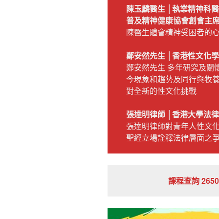
陳玉麟醫生 │執業精神科
普及精神健康協會創會主
陳醫生體會精神受困者的
鄭安然先生 │香港性文化
鄭安然先生
多年研究及關
今現象和趨勢及同行與牧
對全新的性文化挑戰
張達明律師 │香港大學法
張達明律師對青年人性文
聖經立場詮釋法律層面之
課程查詢 2650 