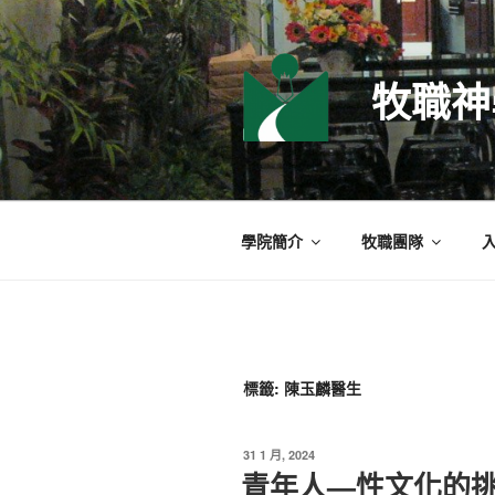
跳
至
主
牧職神
要
內
容
學院簡介
牧職團隊
標籤:
陳玉麟醫生
發
31 1 月, 2024
佈
青年人—性文化的挑戰 
於