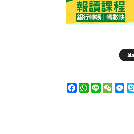
其
F
W
Li
W
M
a
h
n
e
e
c
at
e
C
ss
e
s
h
e
b
A
at
n