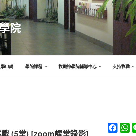
學院
入學申請
學院課程
牧職神學院輔導中心
支持牧職
F
(5堂) [zoom課堂錄影]