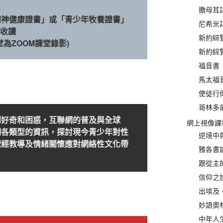
撒母耳記
精神健康證書」或
「
青少年牧養證書
」
尼希米記
式收讀
新約綜覽(
堂為ZOOM課堂錄影)
新約綜覽(
福音書 
馬太福音
使徒行傳
哥林多前
到好奇和困惑，互聯網的普及與全球
網上視像課
觸各類型的資訊，探討現今青少年對性
逆境中與
聖經教導及情緒關懷應對網絡性文化帶
雅各書論
跟從主的
信仰之
出埃及‧
妙語奧林
中年人生