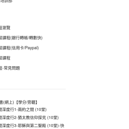
徒培訓部
程瀏覽
課程(銀行轉帳/轉數快)
程(信用卡/Paypal)
習課程
程-常見問題
書(網上)【學分/旁聽】
深度行1-兩約之間 (10堂)
深度行2-猶太教信仰探究 (10堂)
深度行3-耶穌與第二聖殿 (10堂)-快