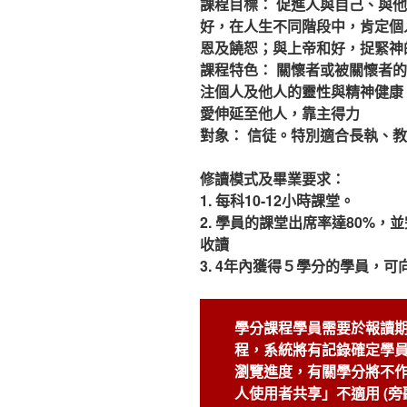
課程目標：
促進人與自己、與他
好，在人生不同階段中，肯定個
恩及饒恕；與上帝和好，捉緊神
課程特色：
關懷者或被關懷者的
注個人及他人的靈性與精神健康
愛伸延至他人，靠主得力
對象：
信徒。特別適合長執、教
修讀模式及畢業要求：
1. 每科10-12小時課堂。
2. 學員的課堂出席率達80%，
收讀
3. 4年內獲得５學分的學員，
學分課程學員需要於報讀期
程，系統將有記錄確定學
瀏覽進度，有關學分將不
人使用者共享」不適用 (旁