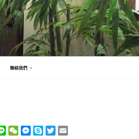
聯絡我們
W
Li
W
M
S
T
E