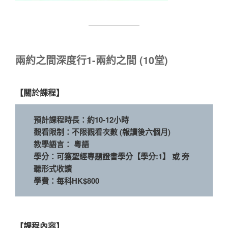
兩約之間深度行1-兩約之間 (10堂)
【關於課程】
預計課程時長：約10-12小時
觀看限制：不限觀看次數 (報讀後六個月)
教學語言： 粵語
學分：可獲聖經專題證書學分【學分:1】 或 旁
聽形式收讀
學費：每科HK$800
【課程內容】