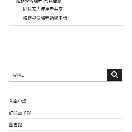
遙距學習課程-常見問題
同住家人使用者共享
遙距視像課程助學申請
搜
搜
尋
尋
關
鍵
字:
入學申請
訂閱電子報
圖書館