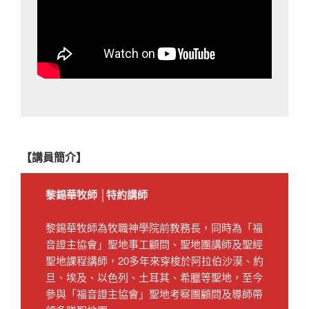
【講員簡介】
黎錫華牧師
│特約講師
黎錫華牧師為牧職神學院前教務長，同時為「福
音證主協會」聖地事工顧問、聖地團講師及聖經
聖地課程講師，20多年來穿梭於阿拉伯沙漠、約
旦、埃及、以色列、土耳其、希臘等聖地，至今
參與「福音證主協會」聖地考察團顧問及導師帶