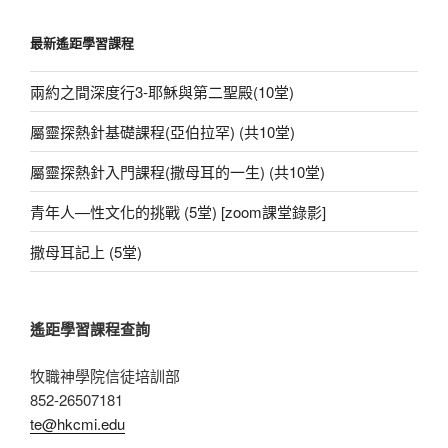
關
o
p
g
鍵
最新遙距學習課程
字:
o
p
er
k
兩約之間深度行3-耶穌與第二聖殿(10堂)
屬靈探熱針基礎課程(亞伯拉罕) (共10堂)
屬靈探熱針入門課程(撒母耳的一生) (共10堂)
青年人—性文化的挑戰 (5堂) [zoom課堂錄影]
撒母耳記上 (5堂)
遙距學習課程查詢
牧職神學院信徒培訓部
852-26507181
te@hkcmi.edu