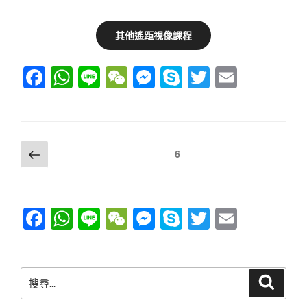
其他遙距視像課程
F
W
Li
W
M
S
T
E
a
h
n
e
e
ky
wi
m
c
at
e
C
ss
p
tt
ail
e
s
h
e
e
er
文
上
頁次
6
b
A
at
n
一
章
o
p
g
頁
導
o
p
er
覽
F
W
Li
W
M
S
T
E
k
a
h
n
e
e
ky
wi
m
c
at
e
C
ss
p
tt
ail
搜
e
s
h
e
e
er
搜
尋
尋
b
A
at
n