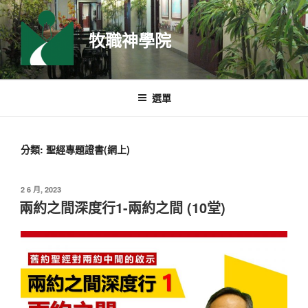
跳
至
牧職神學院
主
要
內
容
選單
分類:
聖經專題證書(網上)
發
2 6 月, 2023
佈
兩約之間深度行1-兩約之間 (10堂)
於